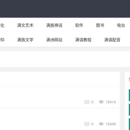
文化
满文艺术
满族神话
软件
图书
电台
信仰
满族文学
满洲网站
满语教程
满语配音
0
15414

0
15448
