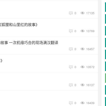
0
17135

-《狐狸和山里红的故事》
0
13769

故事 一次机缘巧合的现场满汉翻译
0
16457

事》
0
13572

0
16137

0
16439
