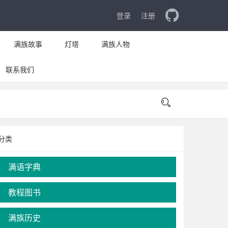
登录
注册
满族故事
灯塔
满族人物
联系我们

分类
满语字典
教程图书
满族历史