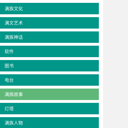
满族文化
满文艺术
满族神话
软件
图书
电台
满族故事
灯塔
满族人物