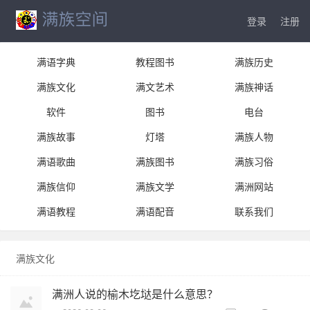
登录
注册
满语字典
教程图书
满族历史
满族文化
满文艺术
满族神话
软件
图书
电台
满族故事
灯塔
满族人物
满语歌曲
满族图书
满族习俗
满族信仰
满族文学
满洲网站
满语教程
满语配音
联系我们
满族文化
满洲人说的榆木圪垯是什么意思？