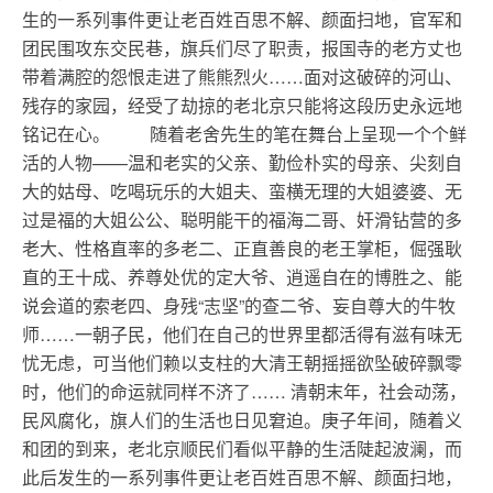
生的一系列事件更让老百姓百思不解、颜面扫地，官军和
团民围攻东交民巷，旗兵们尽了职责，报国寺的老方丈也
带着满腔的怨恨走进了熊熊烈火……面对这破碎的河山、
残存的家园，经受了劫掠的老北京只能将这段历史永远地
铭记在心。 随着老舍先生的笔在舞台上呈现一个个鲜
活的人物——温和老实的父亲、勤俭朴实的母亲、尖刻自
大的姑母、吃喝玩乐的大姐夫、蛮横无理的大姐婆婆、无
过是福的大姐公公、聪明能干的福海二哥、奸滑钻营的多
老大、性格直率的多老二、正直善良的老王掌柜，倔强耿
直的王十成、养尊处优的定大爷、逍遥自在的博胜之、能
说会道的索老四、身残“志坚”的查二爷、妄自尊大的牛牧
师……一朝子民，他们在自己的世界里都活得有滋有味无
忧无虑，可当他们赖以支柱的大清王朝摇摇欲坠破碎飘零
时，他们的命运就同样不济了…… 清朝末年，社会动荡，
民风腐化，旗人们的生活也日见窘迫。庚子年间，随着义
和团的到来，老北京顺民们看似平静的生活陡起波澜，而
此后发生的一系列事件更让老百姓百思不解、颜面扫地，