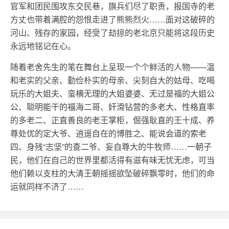
官军和团民围攻东交民巷，旗兵们尽了职责，报国寺的老
方丈也带着满腔的怨恨走进了熊熊烈火……面对这破碎的
河山、残存的家园，经受了劫掠的老北京只能将这段历史
永远地铭记在心。
随着老舍先生的笔在舞台上呈现一个个鲜活的人物——温
和老实的父亲、勤俭朴实的母亲、尖刻自大的姑母、吃喝
玩乐的大姐夫、蛮横无理的大姐婆婆、无过是福的大姐公
公、聪明能干的福海二哥、奸滑钻营的多老大、性格直率
的多老二、正直善良的老王掌柜，倔强耿直的王十成、养
尊处优的定大爷、逍遥自在的博胜之、能说会道的索老
四、身残“志坚”的查二爷、妄自尊大的牛牧师……一朝子
民，他们在自己的世界里都活得有滋有味无忧无虑，可当
他们赖以支柱的大清王朝摇摇欲坠破碎飘零时，他们的命
运就同样不济了……