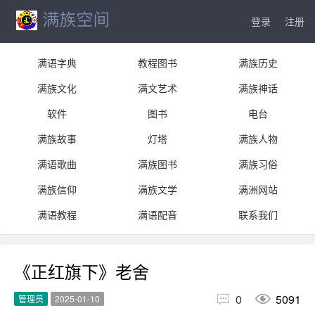
登录
注册
满语字典
教程图书
满族历史
满族文化
满文艺术
满族神话
软件
图书
电台
满族故事
灯塔
满族人物
满语歌曲
满族图书
满族习俗
满族信仰
满族文学
满洲网站
满语教程
满语配音
联系我们
《正红旗下》老舍


0
5091
管理员
2025-01-10