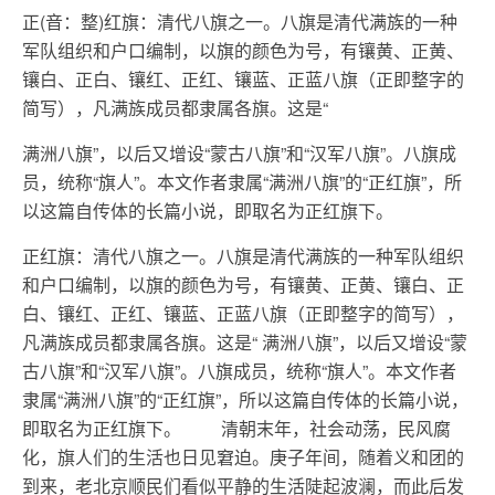
正(音：整)红旗：清代八旗之一。八旗是清代满族的一种
军队组织和户口编制，以旗的颜色为号，有镶黄、正黄、
镶白、正白、镶红、正红、镶蓝、正蓝八旗（正即整字的
简写），凡满族成员都隶属各旗。这是“
满洲八旗”，以后又增设“蒙古八旗”和“汉军八旗”。八旗成
员，统称“旗人”。本文作者隶属“满洲八旗”的“正红旗”，所
以这篇自传体的长篇小说，即取名为正红旗下。
正红旗：清代八旗之一。八旗是清代满族的一种军队组织
和户口编制，以旗的颜色为号，有镶黄、正黄、镶白、正
白、镶红、正红、镶蓝、正蓝八旗（正即整字的简写），
凡满族成员都隶属各旗。这是“ 满洲八旗”，以后又增设“蒙
古八旗”和“汉军八旗”。八旗成员，统称“旗人”。本文作者
隶属“满洲八旗”的“正红旗”，所以这篇自传体的长篇小说，
即取名为正红旗下。 清朝末年，社会动荡，民风腐
化，旗人们的生活也日见窘迫。庚子年间，随着义和团的
到来，老北京顺民们看似平静的生活陡起波澜，而此后发