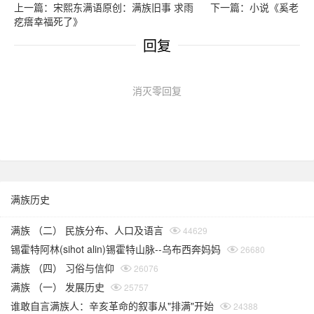
上一篇：宋熙东满语原创：满族旧事 求雨
下一篇：小说《奚老
疙瘩幸福死了》
回复
消灭零回复
满族历史
满族 （二） 民族分布、人口及语言
44629
锡霍特阿林(sihot alin)锡霍特山脉--乌布西奔妈妈
26680
满族 （四） 习俗与信仰
26076
满族 （一） 发展历史
25757
谁敢自言满族人：辛亥革命的叙事从"排满"开始
24388