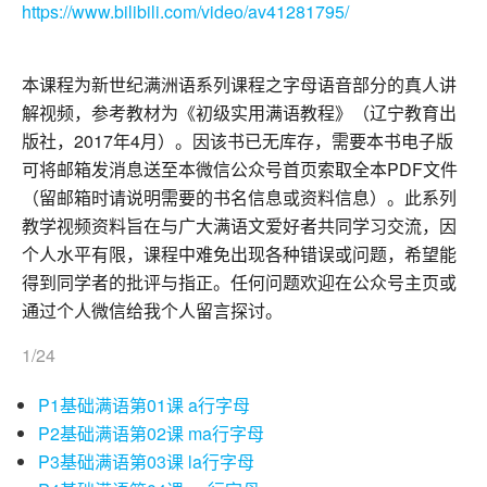
https://www.bilibili.com/video/av41281795/
本课程为新世纪满洲语系列课程之字母语音部分的真人讲
解视频，参考教材为《初级实用满语教程》（辽宁教育出
版社，2017年4月）。因该书已无库存，需要本书电子版
可将邮箱发消息送至本微信公众号首页索取全本PDF文件
（留邮箱时请说明需要的书名信息或资料信息）。此系列
教学视频资料旨在与广大满语文爱好者共同学习交流，因
个人水平有限，课程中难免出现各种错误或问题，希望能
得到同学者的批评与指正。任何问题欢迎在公众号主页或
通过个人微信给我个人留言探讨。
1/24
P1基础满语第01课 a行字母
P2基础满语第02课 ma行字母
P3基础满语第03课 la行字母