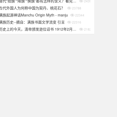
清代“抬旗”“降旗”“换旗”都有怎样的含义？看完你就知道了
24392
古代外国人为何称中国为契丹、桃花石？
23788
满族起源神话Manchu Origin Myth - manju
22344
满族历史--摘自：满族书面文学流变 引言
22316
历史上的今天，清帝颁发逊位诏书 1912年2月12日
21824