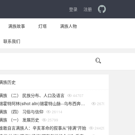
登录
注册
满族故事
灯塔
满族人物
联系我们

满族历史
满族 （二） 民族分布、人口及语言
44707
锡霍特阿林(sihot alin)锡霍特山脉--乌布西奔妈妈
26709
满族 （四） 习俗与信仰
26114
满族 （一） 发展历史
25799
谁敢自言满族人：辛亥革命的叙事从"排满"开始
24429