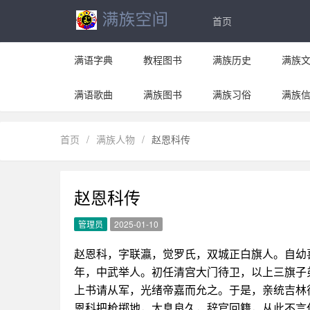
首页
满语字典
教程图书
满族历史
满族
满语歌曲
满族图书
满族习俗
满族
首页
/
满族人物
/
赵恩科传
赵恩科传
管理员
2025-01-10
赵恩科，字联瀛，觉罗氏，双城正白旗人。自幼
年，中武举人。初任清宫大门待卫，以上三旗子
上书请从军，光绪帝嘉而允之。于是，亲统吉林
恩科把枪掷地，太息良久，辞官回籍，从此不言