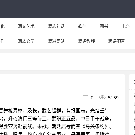
文化
满文艺术
满族神话
软件
图书
电台
信仰
满族文学
满洲网站
满语教程
满语配音


0
5159
喜舞枪弄棒，及长，武艺超群，有报国志。光绪壬午
弟，升乾清门三等侍卫，武职正五品。中日甲午战争，
得胜营奔赴前线。未战，朝廷屈辱而签《马关条约》。
仕途。晚年，热心地方公益事业，每有善事，多所赞