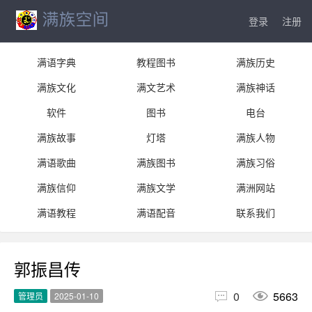
登录
注册
满语字典
教程图书
满族历史
满族文化
满文艺术
满族神话
软件
图书
电台
满族故事
灯塔
满族人物
满语歌曲
满族图书
满族习俗
满族信仰
满族文学
满洲网站
满语教程
满语配音
联系我们
郭振昌传


0
5663
管理员
2025-01-10