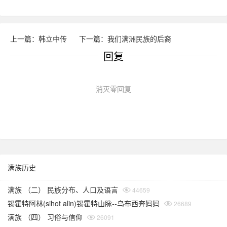
上一篇：韩立中传
下一篇：我们满洲民族的后裔
回复
消灭零回复
满族历史
满族 （二） 民族分布、人口及语言
44659
锡霍特阿林(sihot alin)锡霍特山脉--乌布西奔妈妈
26689
满族 （四） 习俗与信仰
26091