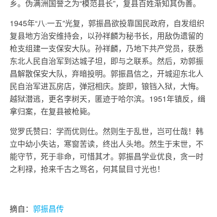
乡。伪满洲国誉之为“模范县长”，复县百姓渐知其伪善。
1945年“八·一五”光复，郭振昌欲投靠国民政府，自发组织
复县地方治安维持会，以孙祥麟为秘书长，用敌伪遗留的
枪支组建一支保安大队。孙祥麟，乃地下共产党员，获悉
东北人民自治军到达城子坦，即与之联系。然后，劝郭振
昌解散保安大队，弃暗投明。郭振昌信之，开城迎东北人
民自治军进瓦房店，弹冠相庆。旋即，锒铛入狱，大悔。
越狱潜逃，更名李树天，匿迹于哈尔滨。1951年镇反，缉
拿归案，在复县被枪毙。
觉罗氏赞曰：学而优则仕。然则生于乱世，岂可仕哉！韩
立中幼小失诂，寒窗苦读，终出人头地。然生于末世，不
能守节，死于非命，可惜其才。郭振昌学业优良，贪一时
之利禄，抢来千古之骂名，何其鼠目寸光也！
摘自：
郭振昌传