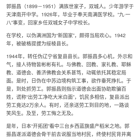
郭振昌（1899－1951）满族世家子，双城人。少年游学于
天津南开中学。1926年，毕业于奉天南满医学校。“九·一
八”事变，回家乡任双城女子中学校长。
在学校，以伪满洲国为“新国家”，颇得当局欢心。1942
年，被破格提拔为绥棱县长。
1944年，转任伪辽宁省复县县长。郭振昌多心机，外示和
气，接人待物皆彬彬有礼。与佛教、回教、家礼教、耶稣
教、道德会、善济佛教会关系甚笃，动辄依托其稳定局
面。是时，日伪在中苏边境构筑工事，欲作垂死挣扎。于
是，到处抓劳工。郭振昌则指示道德会出面协助欺骗百
姓，谎称“出劳工净吃大米白面”，饥民多相信，复县派出
劳工竟达2万余人。有时，还亲送劳工到目的地，一路谈
笑风生。及至，劳工悔之无及。
是年，日本“开拓团”看中三台乡西蓝旗盛产稻米之地。郭
振昌遂派道德会骨干前去说服当地村民，终使村民背井离