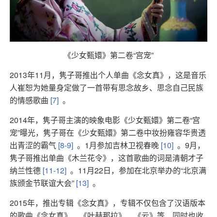
《少女甄嬛》第二卷“宫宠”
2013年11月，隽子哥推出个人单曲《念女真》，这是音乐
人崔恕为她量身定做了一首带有思念故乡、思念自己民族
的情感歌曲
[7]
。
2014年，隽子哥主演的映象电影《少女甄嬛》第二卷“宫
宠”曝光，隽子哥在《少女甄嬛》第二卷中妆扮雍容华贵透
出青涩的霸气
[8-9]
。1月参加吉林卫视春晚
[10]
。9月，
隽子哥推出单曲《木兰花令》，这首歌曲的词是清朝才子
纳兰性德
[11-12]
。11月22日，参加在北京举办的“北京满
族颁金节联谊大会”
[13]
。
2015年，推出专辑《念女真》，专辑不仅包含了汉语版本
的歌曲《念女真》、《叶赫那拉》、《云》等，同时也收