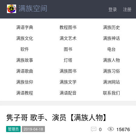
登录
注册
满语字典
教程图书
满族历史
满族文化
满文艺术
满族神话
软件
图书
电台
满族故事
灯塔
满族人物
满语歌曲
满族图书
满族习俗
满族信仰
满族文学
满洲网站
满语教程
满语配音
联系我们
隽子哥 歌手、演员【满族人物】


0
15676
管理员
2019-04-18