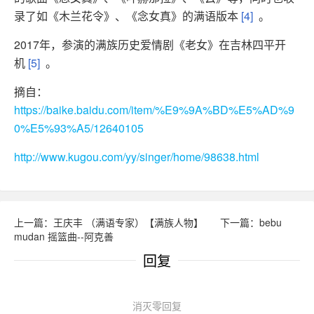
录了如《木兰花令》、《念女真》的满语版本
[4]
。
2017年，参演的满族历史爱情剧《老女》在吉林四平开
机
[5]
。
摘自：
https://baike.baidu.com/item/%E9%9A%BD%E5%AD%9
0%E5%93%A5/12640105
http://www.kugou.com/yy/singer/home/98638.html
上一篇：王庆丰 （满语专家）【满族人物】
下一篇：bebu
mudan 摇篮曲--阿克善
回复
消灭零回复