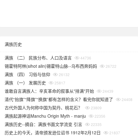
满族历史
满族 （二） 民族分布、人口及语言
44736
锡霍特阿林(sihot alin)锡霍特山脉--乌布西奔妈妈
26722
满族 （四） 习俗与信仰
26132
满族 （一） 发展历史
25817
谁敢自言满族人：辛亥革命的叙事从"排满"开始
24439
清代“抬旗”“降旗”“换旗”都有怎样的含义？看完你就知道了
24408
古代外国人为何称中国为契丹、桃花石？
23809
满族起源神话Manchu Origin Myth - manju
22356
满族历史--摘自：满族书面文学流变 引言
22335
历史上的今天，清帝颁发逊位诏书 1912年2月12日
21837