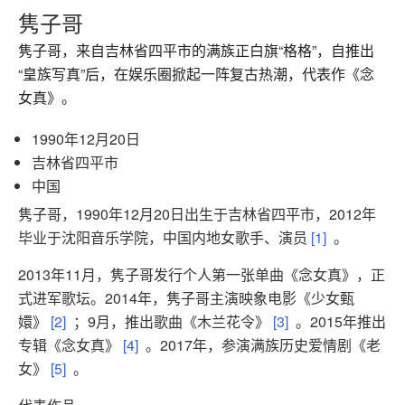
隽子哥
隽子哥，来自吉林省四平市的满族正白旗“格格”，自推出
“皇族写真”后，在娱乐圈掀起一阵复古热潮，代表作《念
女真》。
1990年12月20日
吉林省四平市
中国
隽子哥，1990年12月20日出生于吉林省四平市，2012年
毕业于沈阳音乐学院，中国内地女歌手、演员
[1]
。
2013年11月，隽子哥发行个人第一张单曲《念女真》，正
式进军歌坛。2014年，隽子哥主演映象电影《少女甄
嬛》
[2]
；9月，推出歌曲《木兰花令》
[3]
。2015年推出
专辑《念女真》
[4]
。2017年，参演满族历史爱情剧《老
女》
[5]
。