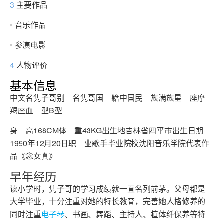
3
主要作品
▪
音乐作品
▪
参演电影
4
人物评价
基本信息
中文名隽子哥别 名隽哥国 籍中国民 族满族星 座摩
羯座血 型B型
身 高168CM体 重43KG出生地吉林省四平市出生日期
1990年12月20日职 业歌手毕业院校沈阳音乐学院代表作
品《念女真》
早年经历
读小学时，隽子哥的学习成绩就一直名列前茅。父母都是
大学毕业，十分注重对她的特长教育，完善她人格修养的
同时注重
电子琴
、书画、舞蹈、主持人、植体纤保养等特