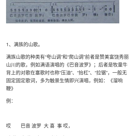
1、满族的山歌。
满族山歌的种类有“夸山调”和“爬山调”前者是赞美富饶秀丽
山川的歌，例如满语演唱的《巴音波罗》；后者是牧童牛
背上的对歌在塞歌时也称“压油”、“抬杠”、“拉锯”，一般无
固定固定歌词，多为触景生情即兴演唱，例如：《溜响
鞭》
例：
哎 巴音 波罗 大 喜 事 哎，