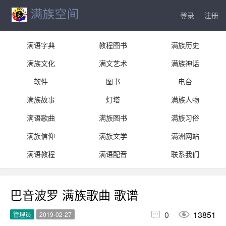
登录
注册
满语字典
教程图书
满族历史
满族文化
满文艺术
满族神话
软件
图书
电台
满族故事
灯塔
满族人物
满语歌曲
满族图书
满族习俗
满族信仰
满族文学
满洲网站
满语教程
满语配音
联系我们
巴音波罗 满族歌曲 歌谱


0
13851
管理员
2019-02-27