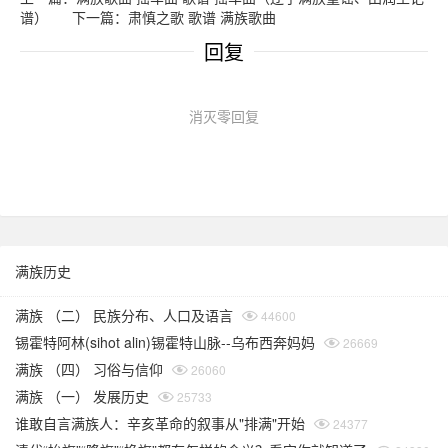
谱）
下一篇：肃慎之歌 歌谱 满族歌曲
回复
消灭零回复
满族历史
满族 （二） 民族分布、人口及语言
44600
锡霍特阿林(sihot alin)锡霍特山脉--乌布西奔妈妈
26669
满族 （四） 习俗与信仰
26060
满族 （一） 发展历史
25733
谁敢自言满族人：辛亥革命的叙事从"排满"开始
24377