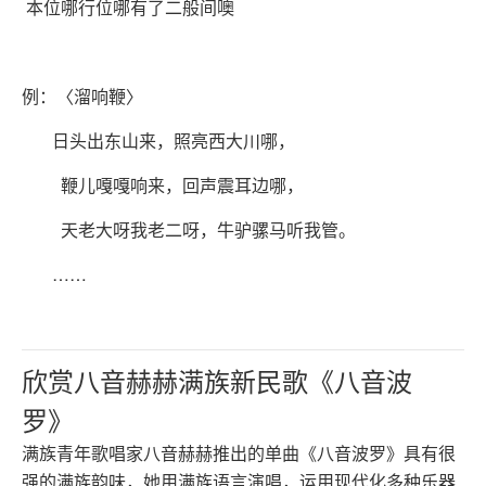
本位哪行位哪有了二般间噢
例：〈溜响鞭〉
日头出东山来，照亮西大川哪，
鞭儿嘎嘎响来，回声震耳边哪，
天老大呀我老二呀，牛驴骡马听我管。
……
欣赏八音赫赫满族新民歌《八音波
罗》
满族青年歌唱家八音赫赫推出的单曲《八音波罗》具有很
强的满族韵味，她用满族语言演唱，运用现代化多种乐器