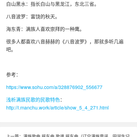
白山黑水：指长白山与黑龙江，东北三省。
八音波罗：富饶的秋天。
海东青：满族人喜欢崇拜的一种鹰。
很多人都喜欢八音赫赫的《八音波罗》，那就多听几遍
吧。
参考：
https://www.sohu.com/a/328876902_556677
浅析满族民歌的民歌特色
：
http://i.manchu.work/article/show_5_4_271.html
上一篇：满族歌曲 摇车曲 歌谱 摇车曲（辽宁满族童谣、田润生记