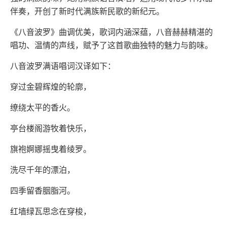
伴奏，开创了新时代满族新民歌的新纪元。
《八音波罗》曲调优美，歌词内涵深蕴，八音赫赫精湛的
唱功、温情的声线，赋予了这首歌曲独特的魅力与韵味。
八音波罗满语唱词汉译如下：
穿过金碧辉煌的轮廓，
缭绕太平的香火。
亭台楼阁游牧着快乐，
旗袍婀娜摇曳着绫罗。
洗尽千年的漂泊，
四季留香胭脂河。
红墙绿瓦思念在穿梭，