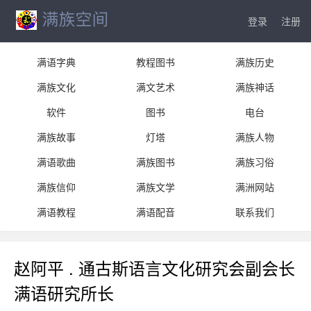
登录
注册
满语字典
教程图书
满族历史
满族文化
满文艺术
满族神话
软件
图书
电台
满族故事
灯塔
满族人物
满语歌曲
满族图书
满族习俗
满族信仰
满族文学
满洲网站
满语教程
满语配音
联系我们
赵阿平 . 通古斯语言文化研究会副会长
满语研究所长