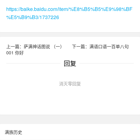
https://baike.baidu.com/item/%E8%B5%B5%E9%98%BF
%E5%B9%B3/1737226
上一篇：萨满神话图说 （一）
下一篇：满语口语一百单八句
001 你好
回复
消灭零回复
满族历史