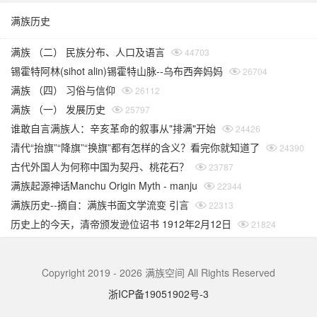
满族历史
满族 （二） 民族分布、人口及语言
44703
锡霍特阿林(sihot alin)锡霍特山脉--乌布西奔妈妈
26704
满族 （四） 习俗与信仰
26112
满族 （一） 发展历史
25797
谁敢自言满族人：辛亥革命的叙事从"排满"开始
24426
清代“抬旗”“降旗”“换旗”都有怎样的含义？看完你就知道了
24390
古代外国人为何称中国为契丹、桃花石？
23787
满族起源神话Manchu Origin Myth - manju
22344
满族历史--摘自：满族书面文学流变 引言
22313
历史上的今天，清帝颁发逊位诏书 1912年2月12日
21824
Copyright 2019 - 2026 满族空间 All Rights Reserved
浙ICP备19051902号-3