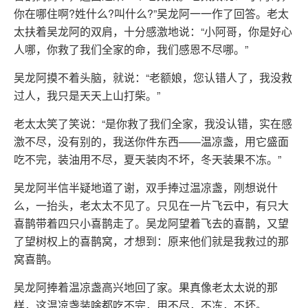
你在哪住啊?姓什么?叫什么?”吴龙阿一一作了回答。老太
太扶着吴龙阿的双肩，十分感激地说：“小阿哥，你是好心
人哪，你救了我们全家的命，我们感恩不尽哪。”
吴龙阿摸不着头脑，就说：“老额娘，您认错人了，我没救
过人，我只是天天上山打柴。”
老太太笑了笑说：“是你救了我们全家，我没认错，实在感
激不尽，没有别的，我送你件东西——温凉盏，用它盛面
吃不完，装油用不尽，夏天装肉不坏，冬天装果不冻。”
吴龙阿半信半疑地道了谢，双手捧过温凉盏，刚想说什
么，一抬头，老太太不见了。只见在一片飞云中，有只大
喜鹊带着四只小喜鹊走了。吴龙阿望着飞去的喜鹊，又望
了望树权上的喜鹊窝，才想到：原来他们就是我救过的那
窝喜鹊。
吴龙阿捧着温凉盏高兴地回了家。果真像老太太说的那
样，这温凉盏装啥都吃不完，用不尽，不冻，不坏。