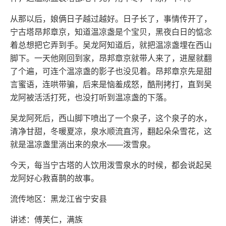
从那以后，娘俩日子越过越好。日子长了，事情传开了，
宁古塔昂邦章京，知道温凉盏是个宝贝，黑夜白日的惦念
着总想把它弄到手。吴龙阿知道后，就把温凉盏埋在西山
脚下。一天他刚回到家，昂邦章京就带人来了，进屋就翻
了个遍，可连个温凉盏的影子也没见着。昂邦章京先是甜
言蜜语，连哄带骗，后来是恼羞成怒，酷刑拷打，直到吴
龙阿被活活打死，也没打听到温凉盏的下落。
吴龙阿死后，西山脚下喷出了一个泉子，这个泉子的水，
清净甘甜，冬暖夏凉，泉水顺流直泻，翻起朵朵雪花，这
就是温凉盏里淌出来的泉水——泼雪泉。
今天，每当宁古塔的人饮用泼雪泉水的时候，都会说起吴
龙阿好心救喜鹊的故事。
流传地区：黑龙江省宁安县
讲述：傅芙仁，满族