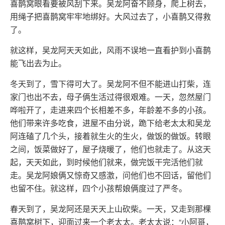
喜鹊窝眼看要被风刮下来。吴龙阿奋不顾身，爬上树去，
用绳子把喜鹊窝牢牢地绑好。大风过去了，小喜鹊又得救
了。
就这样，吴龙阿天天如此，风雨不误地一直看护到小喜鹊
能飞出去为止。
冬天到了，雪下得可大了。吴龙阿不但不能进山打柴，连
家门也出不去，母子俩生活过得很艰难。一天，忽然屋门
哗啦开了，走进来四个长相差不多，年龄差不多的小孩。
他们带来许多吃食，进屋不由分说，跪下给老太太和吴龙
阿连磕了几个头，接着就生火的生火，做饭的做饭。转眼
之间，饭菜做好了，屋子烧暖了，他们也就走了。从这天
起，天天如此，到时候他们就来，做完饭干完活他们就
走。吴龙阿娘俩又惊奇又感激，问他们也不回话，留他们
也留不住。就这样，四个小孩帮娘俩度过了严冬。
春天到了，吴龙阿还是天天上山砍柴。一天，又走到那棵
喜鹊窝树下，迎面过来一个老太太。老太太说：“小阿哥，