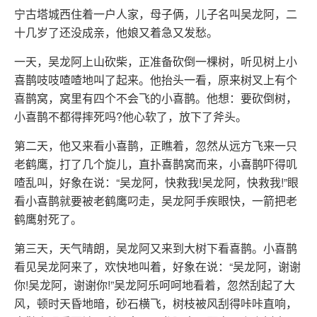
宁古塔城西住着一户人家，母子俩，儿子名叫吴龙阿，二
十几岁了还没成亲，他娘又着急又发愁。
一天，吴龙阿上山砍柴，正准备砍倒一棵树，听见树上小
喜鹊吱吱喳喳地叫了起来。他抬头一看，原来树叉上有个
喜鹊窝，窝里有四个不会飞的小喜鹊。他想：要砍倒树，
小喜鹊不都得摔死吗?他心软了，放下了斧头。
第二天，他又来看小喜鹊，正瞧着，忽然从远方飞来一只
老鹤鹰，打了几个旋儿，直扑喜鹊窝而来，小喜鹊吓得叽
喳乱叫，好象在说：“吴龙阿，快救我!吴龙阿，快救我!”眼
看小喜鹊就要被老鹤鹰叼走，吴龙阿手疾眼快，一箭把老
鹤鹰射死了。
第三天，天气晴朗，吴龙阿又来到大树下看喜鹊。小喜鹊
看见吴龙阿来了，欢快地叫着，好象在说：“吴龙阿，谢谢
你!吴龙阿，谢谢你!”吴龙阿乐呵呵地看着，忽然刮起了大
风，顿时天昏地暗，砂石横飞，树枝被风刮得咔咔直响，