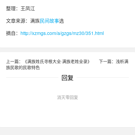
整理：王凤江
文章来源：满族
民间故事
选
摘自：
http://xzmgs.com/a/gzgs/mz30/351.html
上一篇：《满族姓氏寻根大全·满族老姓全录》
下一篇：浅析满
族民歌的民歌特色
回复
消灭零回复