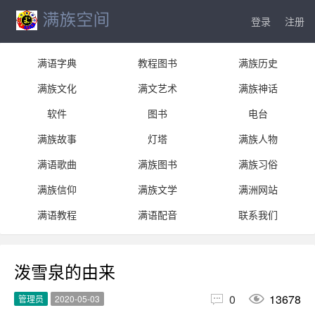
登录
注册
满语字典
教程图书
满族历史
满族文化
满文艺术
满族神话
软件
图书
电台
满族故事
灯塔
满族人物
满语歌曲
满族图书
满族习俗
满族信仰
满族文学
满洲网站
满语教程
满语配音
联系我们
泼雪泉的由来


0
13678
管理员
2020-05-03