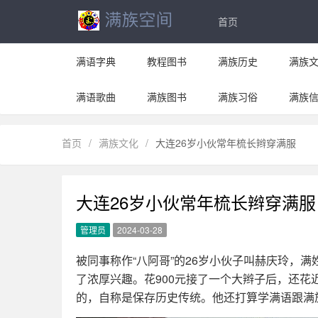
首页
满语字典
教程图书
满族历史
满族
满语歌曲
满族图书
满族习俗
满族
首页
/
满族文化
/
大连26岁小伙常年梳长辫穿满服
大连26岁小伙常年梳长辫穿满服
管理员
2024-03-28
被同事称作“八阿哥”的26岁小伙子叫赫庆玲，
了浓厚兴趣。花900元接了一个大辫子后，还
的，自称是保存历史传统。他还打算学满语跟满