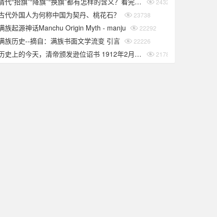
清代“抬旗”“降旗”“换旗”都有怎样的含义？看完你就知道了
24325
古代外国人为何称中国为契丹、桃花石？
23738
满族起源神话Manchu Origin Myth - manju
22292
满族历史--摘自：满族书面文学流变 引言
22226
历史上的今天，清帝颁发逊位诏书 1912年2月12日
21786