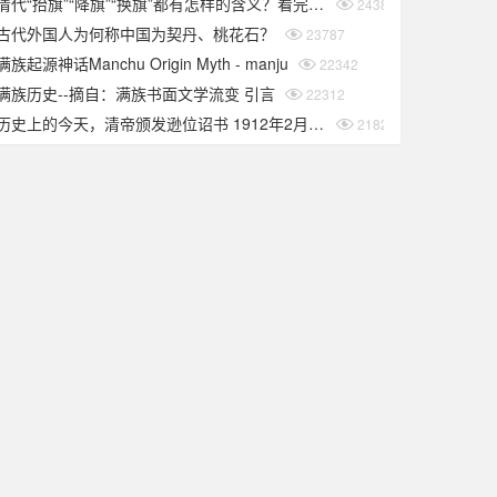
清代“抬旗”“降旗”“换旗”都有怎样的含义？看完你就知道了
24389
古代外国人为何称中国为契丹、桃花石？
23787
满族起源神话Manchu Origin Myth - manju
22342
满族历史--摘自：满族书面文学流变 引言
22312
历史上的今天，清帝颁发逊位诏书 1912年2月12日
21824