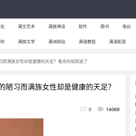
文化
满文艺术
满族神话
软件
图书
电台
信仰
满族文学
满洲网站
满语教程
满语配音
习而满族女性却是健康的天足？看完你就知道了
的陋习而满族女性却是健康的天足？


0
14069