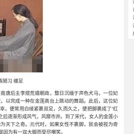
族陋习 缠足
，南唐后主李煜荒嬉朝政，整日沉缅于声色犬马，一位妃
状，以完成一种在金莲高台上跳动的舞蹈。此后，这位妃
幸，便常用白绫紧裹双足，久而久之，便把脚裹成了“红
代之后逐渐形成风气，风靡市井。到了宋代，女人的金莲小
指为天下之奇。元代时，如果女性不裹脚，就会被视为奇
是因为有一双大脚而受尽嘲笑。