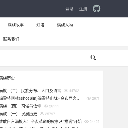
登录
注册
满族故事
灯塔
满族人物
联系我们

满族历史
满族 （二） 民族分布、人口及语言
44702
锡霍特阿林(sihot alin)锡霍特山脉--乌布西奔妈妈
26703
满族 （四） 习俗与信仰
26111
满族 （一） 发展历史
25797
谁敢自言满族人：辛亥革命的叙事从"排满"开始
24425