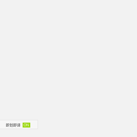
即划即译
ON
OFF