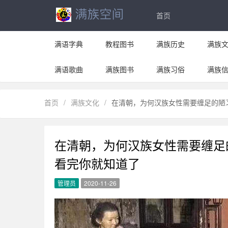
首页
满语字典
教程图书
满族历史
满族
满语歌曲
满族图书
满族习俗
满族
首页
/
满族文化
/
在清朝，为何汉族女性需要缠足的陋
在清朝，为何汉族女性需要缠足
看完你就知道了
管理员
2020-11-26