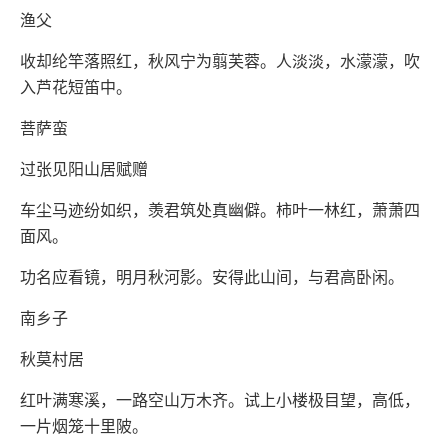
渔父
收却纶竿落照红，秋风宁为翦芙蓉。人淡淡，水濛濛，吹
入芦花短笛中。
菩萨蛮
过张见阳山居赋赠
车尘马迹纷如织，羡君筑处真幽僻。柿叶一林红，萧萧四
面风。
功名应看镜，明月秋河影。安得此山间，与君高卧闲。
南乡子
秋莫村居
红叶满寒溪，一路空山万木齐。试上小楼极目望，高低，
一片烟笼十里陂。