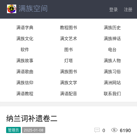
登录
注册
满语字典
教程图书
满族历史
满族文化
满文艺术
满族神话
软件
图书
电台
满族故事
灯塔
满族人物
满语歌曲
满族图书
满族习俗
满族信仰
满族文学
满洲网站
满语教程
满语配音
联系我们
纳兰词补遗卷二


0
6190
管理员
2025-01-08