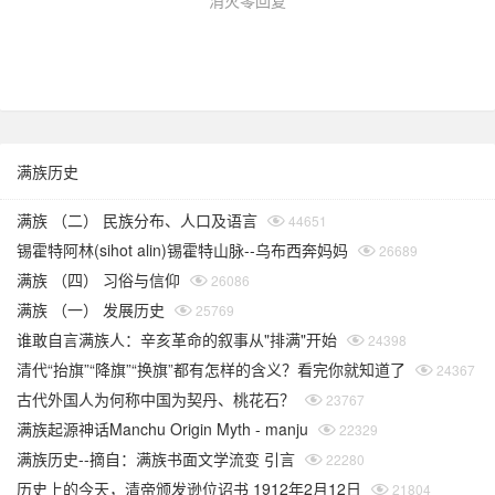
消灭零回复
满族历史
满族 （二） 民族分布、人口及语言
44651
锡霍特阿林(sihot alin)锡霍特山脉--乌布西奔妈妈
26689
满族 （四） 习俗与信仰
26086
满族 （一） 发展历史
25769
谁敢自言满族人：辛亥革命的叙事从"排满"开始
24398
清代“抬旗”“降旗”“换旗”都有怎样的含义？看完你就知道了
24367
古代外国人为何称中国为契丹、桃花石？
23767
满族起源神话Manchu Origin Myth - manju
22329
满族历史--摘自：满族书面文学流变 引言
22280
历史上的今天，清帝颁发逊位诏书 1912年2月12日
21804