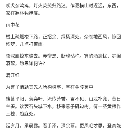
吠犬杂鸣鸡，灯火荧荧归路迷。乍逐横山时近远，东西，
家在寒林独掩扉。
雨中花
楼上疏烟楼下路，正招余、绿杨深处。奈卷地西风，惊回
残梦，几点打窗雨。
夜深雁掠东檐去。赤憎是、断魂砧杵。算酌酒忘忧，梦阑
酒醒，愁思知何许？
满江红
为曹子清题其先人所构楝亭，亭在金陵署中
籍甚平阳，羡奕叶、流传芳誉。君不见、山龙补兖，昔日
兰署。饮罢石头城下水，移来燕子矶边树。倩一茎黄楝作
三槐，趋庭处。
延夕月，承晨露。看手泽，深余慕。更凤毛才思，登高能