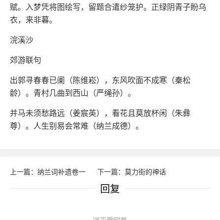
赋。入梦凭将图绘写，留题合遣纱笼护。正绿阴青子盼乌
衣，来非暮。
浣溪沙
郊游联句
出郭寻春春已阑（陈维崧），东风吹面不成寒（秦松
龄）。青村几曲到西山（严绳孙）。
并马未须愁路远（姜宸英），看花且莫放杯闲（朱彝
尊）。人生别易会常难（纳兰成德）。
上一篇：纳兰词补遗卷一
下一篇：莫力街的神话
回复