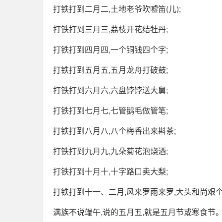
打铁打到二月二,土地老爷吹嘘笛(儿);
打铁打到三月三,荔枝开花结牡丹;
打铁打到四月四,一个铜钱四个字;
打铁打到五月五,五月龙舟打破鼓;
打铁打到六月六,六盘饽饽送大舅;
打铁打到七月七,七管鹅毛做管笔;
打铁打到八月八,八个梅香出来斟茶;
打铁打到九月九,九朵菊花泡烧酒;
打铁打到十月十,十字路口卖大梨;
打铁打到十一、二月,风来罗雨来罗,大头和尚艰
满族不说端午,说的五月五,就是五月节或寒食节