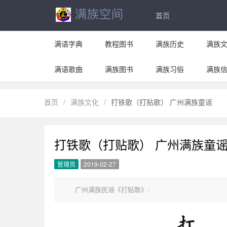
首页
满语字典
教程图书
满族历史
满族
满语歌曲
满族图书
满族习俗
满族
首页
/
满族文化
/
打铁歌（打贴歌） 广州满族童谣
打铁歌（打贴歌） 广州满族童
管理员
2019-02-27
广州满族民谣《打贴歌》: