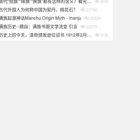
清代“抬旗”“降旗”“换旗”都有怎样的含义？看完你就知道了
24366
古代外国人为何称中国为契丹、桃花石？
23766
满族起源神话Manchu Origin Myth - manju
22328
满族历史--摘自：满族书面文学流变 引言
22279
历史上的今天，清帝颁发逊位诏书 1912年2月12日
21802