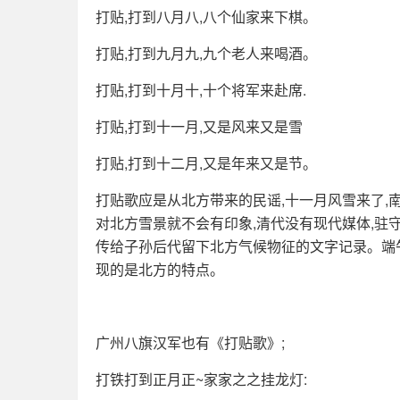
打贴,打到八月八,八个仙家来下棋。
打贴,打到九月九,九个老人来喝酒。
打贴,打到十月十,十个将军来赴席.
打贴,打到十一月,又是风来又是雪
打贴,打到十二月,又是年来又是节。
打贴歌应是从北方带来的民谣,十一月风雪来了,南
对北方雪景就不会有印象,清代没有现代媒体,驻
传给子孙后代留下北方气候物征的文字记录。端午
现的是北方的特点。
广州八旗汉军也有《打贴歌》;
打铁打到正月正~家家之之挂龙灯: