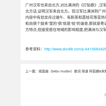
广州汉军也来自北方,对比满洲的《打贴歌》,汉军
北方话,证明汉军来自北方。但汉军比满洲到广州
内容中有划龙舟过端午、有斟茶和荔枝花等亚热
和尚俱个鼓来”里的“俱”就是“给”的谐音,那就
方特点,但接受居住地域的影响程度,把满洲与汉
参考资料：
http://www.doc88.com/p-6415683425
上一篇：摇篮曲（bebu mudan）歌词 简谱 阿茹娜