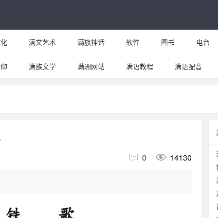
文化
满文艺术
满族神话
软件
图书
电台
信仰
满族文学
满洲网站
满语教程
满语配音
谣


0
14130