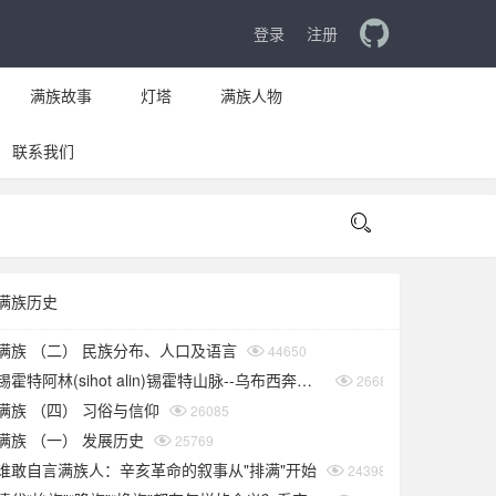
登录
注册
满族故事
灯塔
满族人物
联系我们

满族历史
满族 （二） 民族分布、人口及语言
44650
锡霍特阿林(sihot alin)锡霍特山脉--乌布西奔妈妈
26686
满族 （四） 习俗与信仰
26085
满族 （一） 发展历史
25769
谁敢自言满族人：辛亥革命的叙事从"排满"开始
24398