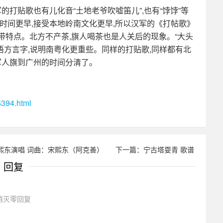
的打贴歌也有儿化音“土地老爷吹嘘笛儿”,
也有“饽饽”等
时间更早,接受本地岭南文化更早,所以汉军的《打帖歌》
带特点。北方不产茶,旗人喝茶也是人关后的现象。“大头
是粤语方言字,说明南粤化更重些。同样的打贴歌,同样都有北
军人旗到广州的时间分清了。
394.html
&宋熙东演唱 词曲：宋熙东（阿克善）
下一篇：宁古塔耍青 歌谱
回复
消灭零回复