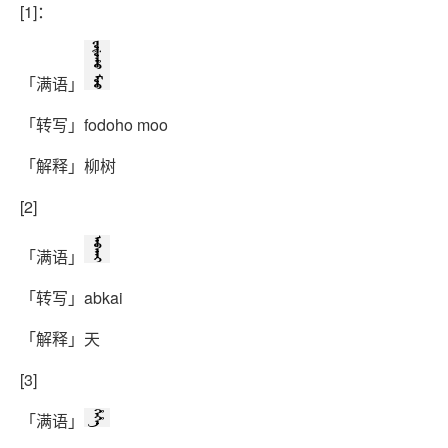
[1]：
ᡶᠣᡩᠣᡥᠣ ᠮᠣᠣ
「满语」
「转写」fodoho moo
「解释」柳树
[2]
ᠠᠪᡴᠠᡳ
「满语」
「转写」abkai
「解释」天
[3]
ᡥᡝᡥᡝ
「满语」