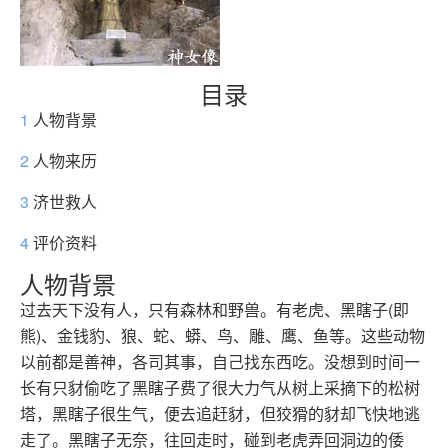
目录
1
人物背景
2
人物来历
3
济世救人
4
评价资料
人物背景
过去天下没有人，只有森林和野兽。有老虎、黑瞎子(即
熊)、金钱豹、狼、蛇、蟒、鸟、雕、鹰、鱼等。这些动物
以前都是善神，各司其事，自己找东西吃。没想到时间一
长有只豺偷吃了黑瞎子费了很大力气从树上采摘下的松树
塔，黑瞎子很生气，便去追赶豺，但狡猾的豺却飞快地逃
走了。黑瞎子无奈，往回走时，碰到老虎弄回洞边的倭