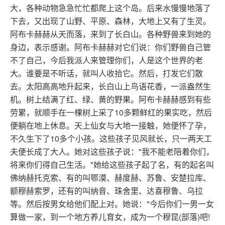
大，各种动物急急忙忙都爬上这个岛。后来水慢慢地落了
下去，又出现了山野、平原、森林，大地上又有了生灵。
阿布卡赫赫从天而落，来到了长白山。各种野兽来到她的
身边，表示感谢。阿布卡赫赫对它们说：你们野兽自己管
不了自己，今后我派人来管理你们，人是这个世界的老
大。谁要是不听话，就叫人收拾它。然后，打发它们散
去。太阳高高地升起来，长白山上鸟语花香，一派盎然生
机。树上结满了红、绿、黄的野果。阿布卡赫赫感到有些
劳累，就顺手在一棵树上采了10多颗鲜红的果实吃，然后
便躺在地上休息。天上仙女与大地一接触，她便怀了孕，
不久生下了10多个小孩。这些孩子见风就长，只一两天工
夫便长成了大人。她对这些孩子说："我不能老陪着你们，
将来你们得自己生活。"她给这些孩子起了名，有的起名叫
佛纳赫托克索、有的叫鄂漠、赫度赫、苏鲁、安楚拉库、
额穆赫索罗，还有的叫纳音、珠舍里、达喜穆鲁、乌拉
等。然后按男女给他们配上对。她说："今后你们一男一女
算做一家，到一个地方养儿育女，成为一个穆昆(部落)吧!