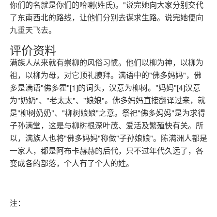
你们的名就是你们的哈喇(姓氏)。"说完她向大家分别交代
了东南西北的路线，让他们分别去谋求生路。说完她便向
九重天飞去。
评价资料
满族人从来就有崇柳的风俗习惯。他们以柳为神，以柳为
祖，以柳为母，对它顶礼膜拜。满语中的"佛多妈妈"，佛
多是满语"佛多霍"[
1]
的词头，汉意为柳树。"妈妈"
[4]
汉意
为"奶奶"、"老太太"、"娘娘"。佛多妈妈直接翻译过来，就
是"柳树奶奶"、"柳树娘娘"之意。祭祀"佛多妈妈"是为求得
子孙满堂，这是与柳树根深叶茂、爱活及繁殖快有关。所
以，满族人也将"佛多妈妈"称做"子孙娘娘"。陈满洲人都是
一家人，都是阿布卡赫赫的后代，只不过年代久远了，各
变成各的部落，个人有了个人的姓。
注：