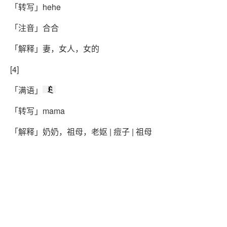
「转写」hehe
「注音」合合
「解释」妻，女人，女的
[4]
「满语」
ᠮᠠᠮᠠ
「转写」mama
「解释」奶奶，祖母，老妪 | 痘子 | 祖母