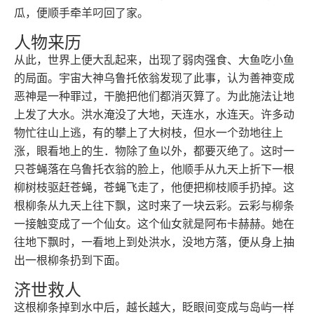
瓜，便顺手牵羊叼回了家。
人物来历
从此，世界上便大乱起来，出现了弱肉强食、大鱼吃小鱼
的局面。宇宙大神乌鲁托依翁发现了此事，认为善神变成
恶神是一种罪过，干脆把他们都消灭算了。为此施法让地
上发了大水。洪水淹没了大地，天连水，水连天。许多动
物忙往山上逃，有的攀上了大树枝，但水一个劲地往上
涨，眼看地上的生．物除了鱼以外，都要灭绝了。这时一
只苍蝇落在乌鲁托衣翁的脸上，他顺手从九天上折下一根
柳树枝驱赶苍蝇，苍蝇飞走了，他便把柳枝顺手扔掉。这
根柳条从九天上往下飘，这时来了一块云彩。云彩与柳条
一接触变成了一个仙女。这个仙女就是阿布卡赫赫。她在
往地下飘时，一看地上到处洪水，没地方落，便从身上抽
出一根柳条扔到下面。
济世救人
这根柳条掉到水中后，越长越大，眨眼间变成与岛屿一样