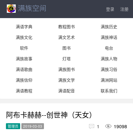
登录
注册
满语字典
教程图书
满族历史
满族文化
满文艺术
满族神话
软件
图书
电台
满族故事
灯塔
满族人物
满语歌曲
满族图书
满族习俗
满族信仰
满族文学
满洲网站
满语教程
满语配音
联系我们
阿布卡赫赫--创世神（天女）


1
19098
管理员
2019-03-03