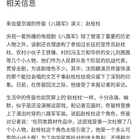
相关信息
来自盛京城的佟骏《八路军》演义：赵栓柱
央视一套热播的电视剧《八路军》除了塑造了重要的历史
人物之外，该剧还合理虚构了参加过长征的宣传员赵栓
柱、农村小伙子王铁锤、村妇冯玉兰和华侨的女儿刘茜茜
等几个小人物，他们作为人民群众各个阶层的抗战代表，
贯穿全剧，为该剧增色不少。其中，沈阳籍演员佟骏饰演
的那个能拉会唱的文艺干事赵栓柱给观众留下了深刻的印
象。日前，在佟骏回沈之际，他接受了本报记者的采访。
生活中的佟骏也如荧屏上的“赵栓柱”一样，十分诙谐、幽
默，似乎是还没演够这部戏，和记者见面时，佟骏特意换
上了演出时穿的八路军军装。说起赵栓柱这个角色，佟骏
对记者说：“在同类题材作品中，这部戏是第一次杜撰了几
个小人物，赵栓柱这个角色太吸引我了，他是一个多么可
爱的小战士啊！为了中华民族抗战的伟大胜利，不惜献出