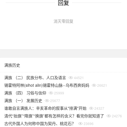
回复
消灭零回复
满族历史
满族 （二） 民族分布、人口及语言
44521
锡霍特阿林(sihot alin)锡霍特山脉--乌布西奔妈妈
26621
满族 （四） 习俗与信仰
25999
满族 （一） 发展历史
25677
谁敢自言满族人：辛亥革命的叙事从"排满"开始
24327
清代“抬旗”“降旗”“换旗”都有怎样的含义？看完你就知道了
24276
古代外国人为何称中国为契丹、桃花石？
23696