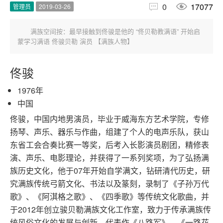


0
17077
管理员
2019-03-26
满族空间按：最早接触到佟骏是他的 “佟贝勒教满语” 开始启
蒙学习满语 佟骏贝勒 演员 【满族人物】
佟骏
1976年
中国
佟骏，中国内地男演员，毕业于威海东方艺术学院，专修
扬琴、声乐、器乐与作曲，组建了个人的电声乐队，获山
东省工会合奏比赛一等奖，后考入长影演员剧团，精修表
演、声乐、电影理论，并获得了一系列奖项，为了弘扬满
族历史文化，他于07年开始自学满文，钻研清代历史，研
究满族传统弓箭文化、书法以及篆刻，录制了《子孙万代
歌》、《阿淇格之歌》、《四季歌》等传统文化歌曲，并
于2012年创立骏贝勒满族文化工作室，致力于传承满族传
统风俗文化的发展与创新，代表作《八路军》、《一路花