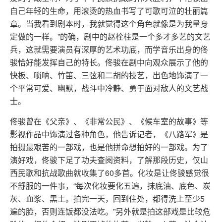
自己年轻的生命，用滚烫的热血书写了可歌可泣的壮丽篇
章。当我看到剧本时，我就觉得这个角色就像是为我量身
定做的一样。”的确，剧中的赵栓柱是一个多才多艺的文艺
兵，这就需要演员有深厚的艺术功底，而学音乐出身的佟
骏恰好能发挥自己的特长。佟骏在剧中向观众展示了他的
快板、唢呐、竹笛、三弦和二胡的技艺，出色地饰演了一
个平常可爱、幽默，战斗中冷静、勇于面对敌人的文艺战
士。
佟骏曾在《父亲》、《非常公民》、《候车室的故事》等
影视作品中饰演过各种角色，他告诉记者，《八路军》是
拍摄最艰苦的一部戏，也是他拼命想拍好的一部戏。为了
演好戏，佟骏下足了功夫查阅资料，了解那段历史，仅山
西民歌和抗战歌曲就收集了60多首。化妆是让佟骏感觉很
不舒服的一件事，“每次化妆要化五遍，抹底油、底色、炭
灰、血浆、黑土。拍完一天，回到住处，都得洗上至少5
遍的脸，否则连饭都没法吃。”另外就是拍这部戏是比较危