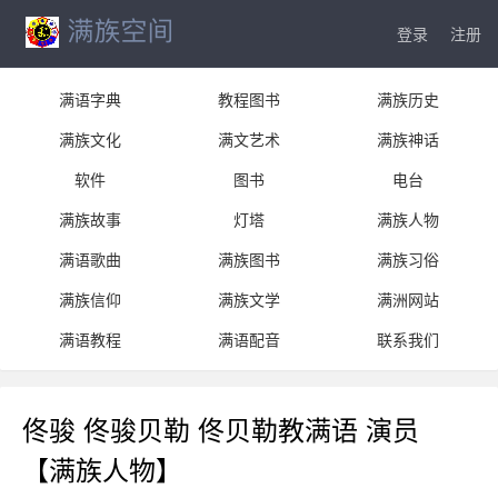
登录
注册
满语字典
教程图书
满族历史
满族文化
满文艺术
满族神话
软件
图书
电台
满族故事
灯塔
满族人物
满语歌曲
满族图书
满族习俗
满族信仰
满族文学
满洲网站
满语教程
满语配音
联系我们
佟骏 佟骏贝勒 佟贝勒教满语 演员
【满族人物】