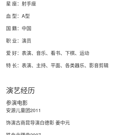
星 座：射手座
血 型：A型
国 籍：中国
职 业：演员
爱 好：表演、音乐、看书、下棋、运动
特 长：表演、主持、平面、各类器乐、影音剪辑
演艺经历
参演电影
安源儿童团2011
饰演古商昆导演白德彰 姜中元
铁血北疆曲2007