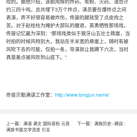
险的。据他介绍，该剧用掉的炸药、炭粉、火药、油合计
约三四十吨，总共埋下3万个炸点，演员要在爆炸点之间
表演，弄不好很容易被炸伤，佟骏的腿就受了点皮肉之
苦。对于赵栓柱为掩护大部队的撤退，英勇牺牲那场戏，
佟骏记忆最为深刻：“那场戏类似于狼牙山五壮士跳崖，当
时拍的时候风特别大，我站在半米宽的悬崖上，随时有被
风吹下去的可能，仅拍一条，导演就让我蹲下六次，当时
真是差点被风吹到山底下。”
佟俊贝勒满语工作室：
http://www.tongjun.name/
上一篇：满语 满文 国际音标 元音
下一篇：满族历史--摘自：
满族书面文学流变 引言