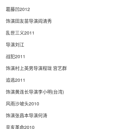
葛藤凹2012
饰演田友苗导演阎清秀
乱世三义2011
导演刘江
战犯2011
饰演村上英男导演程珑 宫艺群
追逃2011
饰演黄连长导演李小明(台湾)
风雨沙坡头2010
饰演张昌本导演何涛
辛亥革命2010