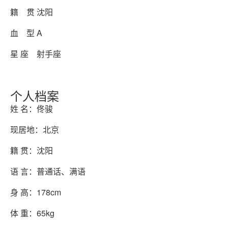
籍 贯 沈阳
血 型 A
星 座 射手座
个人档案
姓 名：佟骏
现居地：北京
籍 贯：沈阳
语 言：普通话、满语
身 高：178cm
体 重：65kg