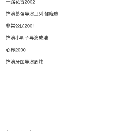
一路花香2002
饰演葛强导演卫列 郁晓鹰
非常公民2001
饰演小明子导演成浩
心界2000
饰演牙医导演周炜