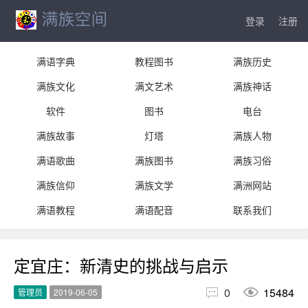
登录
注册
满语字典
教程图书
满族历史
满族文化
满文艺术
满族神话
软件
图书
电台
满族故事
灯塔
满族人物
满语歌曲
满族图书
满族习俗
满族信仰
满族文学
满洲网站
满语教程
满语配音
联系我们
定宜庄：新清史的挑战与启示


0
15484
管理员
2019-06-05