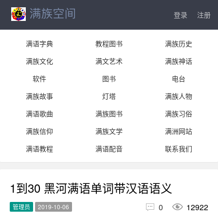
登录
注册
满语字典
教程图书
满族历史
满族文化
满文艺术
满族神话
软件
图书
电台
满族故事
灯塔
满族人物
满语歌曲
满族图书
满族习俗
满族信仰
满族文学
满洲网站
满语教程
满语配音
联系我们
1到30 黑河满语单词带汉语语义


0
12922
管理员
2019-10-06