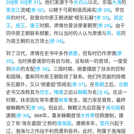
29]
[参 30]
[参 31]
。他们发源于今
长白山
以北、东临
大海
的
黑龙江
流域
[参 32]
，以精于弓箭制造而闻名
[参 29]
。早在
舜
的时代，就曾向中原王朝进献“楛矢石砮”
[参 33]
。
周武
王
、
成王
、
康王
时期，肃慎也曾派使者朝贺
[参 29]
。由于
同中原王朝联系频繁，所以当时的人认为肃慎与
燕
、
亳
同
为周王朝的北方领土
[参 34]
。
到了汉代，肃慎在史书中多作
挹娄
，但有时仍作肃慎
[参
35]
。当时挹娄诸部均各自为政，没有统一的首领，一度受
到
扶余
的支配
[参 36]
。三国时期，挹娄摆脱了扶余的控制
和阻隔，重新同中原王朝取得了联系。他们所贡献的除楛
矢石砮外，又以“挹娄貂”而闻名
[参 37]
。在
晋朝
之后，
北朝
史书又改称其为
勿吉
，
隋
唐
之后以
靺鞨
为名
[注 6]
。在这一
时期，扶余因在常年遭受
鲜卑
攻击，国力渐至衰败，最终
被靺鞨所灭
[参 38]
。但此后，靺鞨又先后臣服于
高句丽
和
唐朝
[参 39]
。968年，粟末靺鞨首领
大祚荣
仿照唐制，建
立了有“海东盛国”之称的
渤海国
。唐朝末年，
契丹
兴起于
辽，渤海与之作战不利而遭到吞并。此时，附属于渤海国