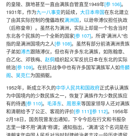
的皇陵、旗地甚至一直由满族自管直至1949年
[参 106]
。
1931年，作为
九一八事变
的延续，
大日本帝国
在东北建立
了由其实际控制的傀儡政权
满洲国
，以逊帝溥仪担任执政
（后称皇帝）。虽然名为满洲，实际上却是一个包含当时
东北各个民族的一个全新的国家
[参 107]
，所谓“满洲人”也
指的是满洲国境内之人
[参 108]
。虽然有部分前清满洲贵族
子弟如
溥杰
跟随溥仪，但也有许多东北满族，如陈翰章、
白乙化、邓铁梅、
赵侗
组织起义军反抗日本在东北的实际
统治
[参 109]
。在抗日战争中也有许多国军满族军人如
佟麟
阁
、
吴克仁
为国捐躯。
1952年，新成立不久的
中华人民共和国政府
正式承认满族
为中国境内的少数民族之一，恢复了满族作为少数民族应
有的待遇
[参 110]
。
毛泽东
、
周恩来
等国家领导人还对满族
和清朝给予了公正、客观的评价
[参 111]
[参 112]
。1956年
2月18日，国务院曾发出通知，下令今后在行文和书报杂
志里一律不用“满清”称谓；通知指出，“满清”这个名词是在
清朝末年中国人民反对当时封建统治者言这一段历史遗留