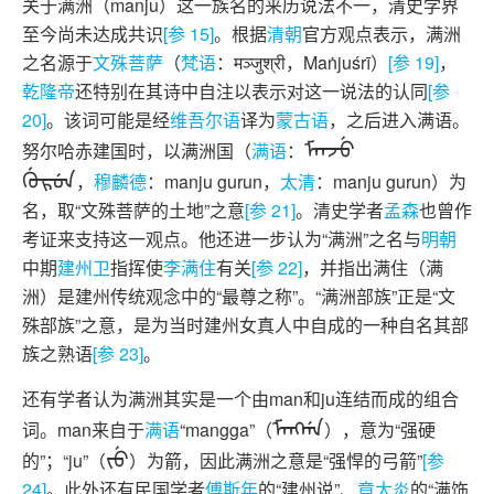
关于满洲（manju）这一族名的来历说法不一，清史学界
至今尚未达成共识
[参 15]
。根据
清朝
官方观点表示，满洲
之名源于
文殊菩萨
（
梵语
：मञ्जुश्री，Maṅjuśrī）
[参 19]
，
乾隆帝
还特别在其诗中自注以表示对这一说法的认同
[参
20]
。该词可能是经
维吾尔语
译为
蒙古语
，之后进入满语。
ᠮᠠᠨᠵᡠ
努尔哈赤建国时，以满洲国（
满语
：
ᡤᡠᡵᡠᠨ
，
穆麟德
：
manju gurun
，
太清
：
manju gurun
）为
名，取“文殊菩萨的土地”之意
[参 21]
。清史学者
孟森
也曾作
考证来支持这一观点。他还进一步认为“满洲”之名与
明朝
中期
建州卫
指挥使
李满住
有关
[参 22]
，并指出满住（满
洲）是建州传统观念中的“最尊之称”。“满洲部族”正是“文
殊部族”之意，是为当时建州女真人中自成的一种自名其部
族之熟语
[参 23]
。
还有学者认为满洲其实是一个由man和ju连结而成的组合
ᠮᠠᠩᡤᠠ
词。man来自于
满语
“mangga”（
），意为“强硬
ᠵᡠ
的”；“ju”（
）为箭，因此满洲之意是“强悍的弓箭”
[参
24]
。此外还有民国学者
傅斯年
的“建州说”、
章太炎
的“满饰