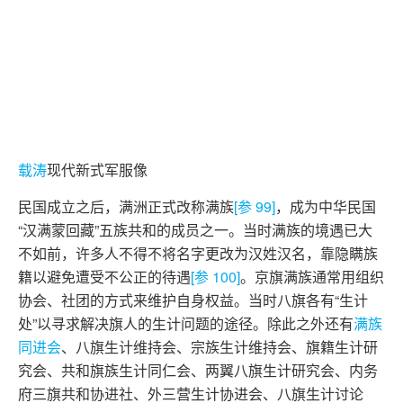
载涛
现代新式军服像
民国成立之后，满洲正式改称满族
[参 99]
，成为中华民国
“汉满蒙回藏”五族共和的成员之一。当时满族的境遇已大
不如前，许多人不得不将名字更改为汉姓汉名，靠隐瞒族
籍以避免遭受不公正的待遇
[参 100]
。京旗满族通常用组织
协会、社团的方式来维护自身权益。当时八旗各有“生计
处”以寻求解决旗人的生计问题的途径。除此之外还有
满族
同进会
、八旗生计维持会、宗族生计维持会、旗籍生计研
究会、共和旗族生计同仁会、两翼八旗生计研究会、内务
府三旗共和协进社、外三营生计协进会、八旗生计讨论