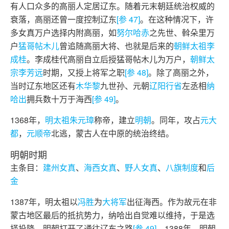
有人口众多的高丽人定居辽东。随着元末朝廷统治权威的
衰落，高丽还曾一度控制辽东
[参 47]
。在这种情况下，许
多女真万户选择内附高丽，如
努尔哈赤
之先世、斡朵里万
户
猛哥帖木儿
曾追随高丽大将、也就是后来的
朝鲜太祖
李
成桂
。李成桂代高丽自立后授猛哥帖木儿为万户，
朝鲜太
宗
李芳远
时期，又授上将军之职
[参 48]
。除了高丽之外，
当时辽东地区还有
木华黎
九世孙、元朝
辽阳行省
左丞相
纳
哈出
拥兵数十万于海西
[参 49]
。
1368年，
明太祖
朱元璋
称帝，建立
明朝
。同年，攻占
元大
都
，
元顺帝
北逃，蒙古人在中原的统治终结。
明朝时期
主条目：
建州女真
、
海西女真
、
野人女真
、
八旗制度
和
后
金
1387年，明太祖以
冯胜
为
大将军
出征海西。作为故元在非
蒙古地区最后的抵抗势力，纳哈出自觉难以维持，于是选
择投降，明朝打开了通往辽东之路
[参 49]
。1388年，明朝