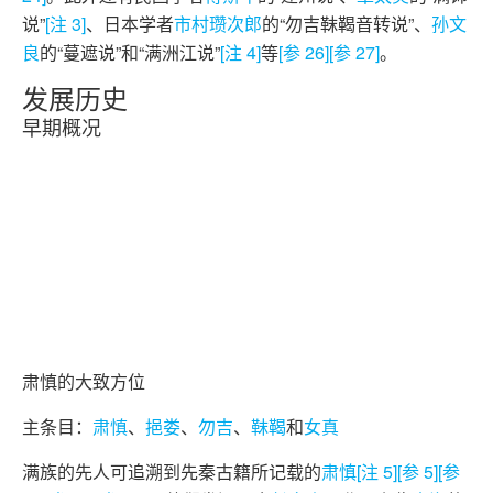
说”
[注 3]
、日本学者
市村瓒次郎
的“勿吉靺鞨音转说”、
孙文
良
的“蔓遮说”和“满洲江说”
[注 4]
等
[参 26]
[参 27]
。
发展历史
早期概况
肃慎的大致方位
主条目：
肃慎
、
挹娄
、
勿吉
、
靺鞨
和
女真
满族的先人可追溯到先秦古籍所记载的
肃慎
[注 5]
[参 5]
[参