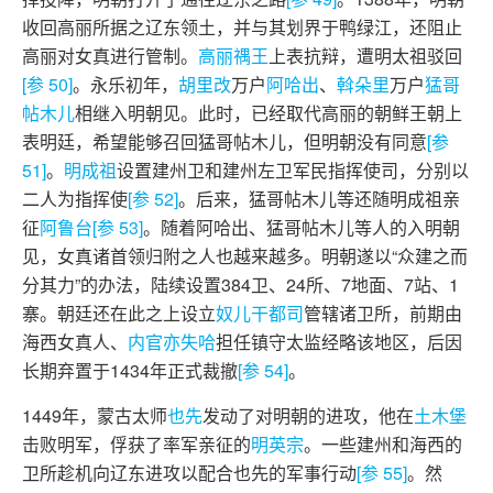
收回高丽所据之辽东领土，并与其划界于鸭绿江，还阻止
高丽对女真进行管制。
高丽禑王
上表抗辩，遭明太祖驳回
[参 50]
。永乐初年，
胡里改
万户
阿哈出
、
斡朵里
万户
猛哥
帖木儿
相继入明朝见。此时，已经取代高丽的朝鲜王朝上
表明廷，希望能够召回猛哥帖木儿，但明朝没有同意
[参
51]
。
明成祖
设置建州卫和建州左卫军民指挥使司，分别以
二人为指挥使
[参 52]
。后来，猛哥帖木儿等还随明成祖亲
征
阿鲁台
[参 53]
。随着阿哈出、猛哥帖木儿等人的入明朝
见，女真诸首领归附之人也越来越多。明朝遂以“众建之而
分其力”的办法，陆续设置384卫、24所、7地面、7站、1
寨。朝廷还在此之上设立
奴儿干都司
管辖诸卫所，前期由
海西女真人、
内官
亦失哈
担任镇守太监经略该地区，后因
长期弃置于1434年正式裁撤
[参 54]
。
1449年，蒙古太师
也先
发动了对明朝的进攻，他在
土木堡
击败明军，俘获了率军亲征的
明英宗
。一些建州和海西的
卫所趁机向辽东进攻以配合也先的军事行动
[参 55]
。然