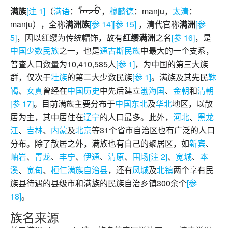
ᠮᠠᠨᠵᡠ
满族
[注 1]
（
满语
：
，
穆麟德
：
manju
，
太清
：
manju
），全称
满洲族
[参 14]
[参 15]
，清代官称
满洲
[参
5]
，因以红缨为传统帽饰，故有
红缨满洲
之名
[参 16]
，是
中国少数民族
之一，也是
通古斯民族
中最大的一个支系，
普查人口数量为10,410,585人
[参 1]
，为中国的第三大族
群，仅次于
壮族
的第二大少数民族
[参 1]
。满族及其先民
靺
鞨
、
女真
曾经在
中国历史
中先后建立
渤海国
、
金朝
和
清朝
[参 17]
。目前满族主要分布于
中国东北
及
华北
地区，以散
居为主，其中居住在
辽宁
的人口最多。此外，
河北
、
黑龙
江
、
吉林
、
内蒙
及
北京
等31个省市自治区也有广泛的人口
分布。除了散居之外，满族也有自己的聚居区，如
新宾
、
岫岩
、
青龙
、
丰宁
、
伊通
、
清原
、
围场
[注 2]
、
宽城
、
本
溪
、
宽甸
、
桓仁满族自治县
，还有
凤城
及
北镇
两个享有民
族县待遇的县级市和满族的民族自治乡镇300余个
[参
18]
。
族名来源