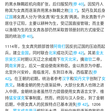
的黑水靺鞨趁机向南扩张，后归服契丹
[参 40]
。因契丹人
称其为女真而逐渐弃用黑水靺鞨之称
[注 7]
。契丹及其后身
辽国
将女真人分为“熟女真”和“生女真”两类。熟女真数千户
居住于辽阳，主要以耕种为生，受辽国直接管辖；而主要
以渔猎为生的生女真各部仍然采取首领册封的方式接受辽
国的统治
[参 40]
。
1114年，生女真完颜部首领
阿骨打
因反抗辽国的压迫而起
兵，建立
金国
，同时联合
北宋
成功灭辽
[参 42]
。其弟
金太
宗吴乞买
时期以灭辽之余威南下
攻灭北宋
，擒
徽
钦
二帝，
同
南宋
并立，后又一度迫使南宋称臣。金以燕京为中都，
北至外兴安岭，南临淮河，东到日本海，西临蒙古
[参
42]
。在王朝的初期，统治者参考
汉字
和
契丹文字
创制了
女
真文
。随着金朝的势力逐渐延伸，大部分女真人也随之进
入中原。金朝统治者虽然尽力提倡使用女真语言文字、维
持
猛安谋克
军事制度。然而，终因与汉人杂处，到了金朝
后期，中原女真人的民族特点已基本消失
[参 42]
。1206
年，
蒙古
成吉思汗
崛起于大漠，开始向政局逐渐衰败的金