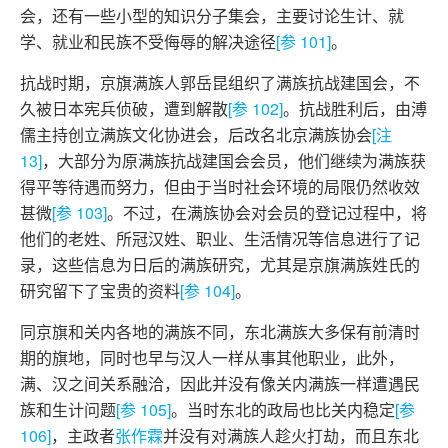
会，还有一些小型的知识分子集会，主要讨论生计、就
学、就业和民族不受侮辱的解决途径
[参 101]
。
抗战时期，京旗满族人郭岳昆组织了满族抗战建国会，不
久被日本宪兵侦破，遭到解散
[参 102]
。抗战胜利后，由溥
儒主持创立满族文化协进会，后改名北京满族协会
[注
13]
，大部分为原满族抗战建国会会员，他们继续为满族获
得平等待遇而努力，但由于当时社会环境的局限仍然收效
甚微
[参 103]
。不过，在满族协会对会员的登记过程中，将
他们的老姓、所冠汉姓、职业、生活情况等信息进行了记
录，这些信息为日后的满族研究，尤其是京旗满族姓氏的
研究留下了宝贵的资料
[参 104]
。
同京旗和关内各地的满族不同，东北满族大多保有前清时
期的旗地，同时也早与汉人一样从事其他职业，此外，
满、汉之间关系融洽，因此并没有像关内满族一样遭遇民
族和生计问题
[参 105]
。当时东北的政局也比关内稳定
[参
106]
，主政者
张作霖
并没有对满族人趁火打劫，而且东北