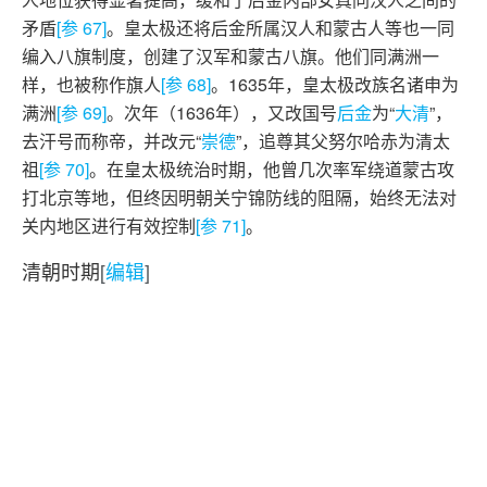
矛盾
[参 67]
。皇太极还将后金所属汉人和蒙古人等也一同
编入八旗制度，创建了汉军和蒙古八旗。他们同满洲一
样，也被称作旗人
[参 68]
。1635年，皇太极改族名诸申为
满洲
[参 69]
。次年（1636年），又改国号
后金
为“
大清
”，
去汗号而称帝，并改元“
崇德
”，追尊其父努尔哈赤为清太
祖
[参 70]
。在皇太极统治时期，他曾几次率军绕道蒙古攻
打北京等地，但终因明朝关宁锦防线的阻隔，始终无法对
关内地区进行有效控制
[参 71]
。
清朝时期
[
编辑
]