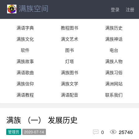
登录
注册
满语字典
教程图书
满族历史
满族文化
满文艺术
满族神话
软件
图书
电台
满族故事
灯塔
满族人物
满语歌曲
满族图书
满族习俗
满族信仰
满族文学
满洲网站
满语教程
满语配音
联系我们
满族 （一） 发展历史


0
25740
管理员
2020-07-14