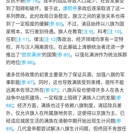
反抗不断
[参 79]
。连年的战乱导致人口减少、社会发展受
到了阻碍和破坏。鉴于此，
康熙帝
亲政后逐渐取消了这一
系列弊政。此时政局日渐稳定，旗汉之间的紧张关系也得
到了一定程度的缓解
[参 80]
。不过，清廷始终以八旗为国
家根本，实行差别待遇。旗人在教育
[注 9]
、科考
[注 10]
、
任职
[注 11]
、律法
[注 12]
等政治、经济领域均享有一定特
权，并与汉人隔离居住。在此基础上清朝统治者还进一步
推出了“
首崇满洲
”的国策
[参 85]
，以强化满洲作为统治族群
的地位
[参 86]
。
诸多优待政策的初衷主要是为了保证兵源、加强八旗的军
事职能
[参 87]
。同时，这也导致满族受到束缚，居所不能
远离本佐领之所在
[参 87]
；八旗兵役也使得许多人在各大
战争中战死疆场，一定程度上阻碍了满族人口的发展
[参
88]
；经济方面，满族也过于依赖八旗制度，清廷除兵差
外，仅允许旗人在所属旗地务农，这使得以京旗为主、已
经适应城居生活的满族在清朝中期开始出现生计问题
[参
89]
。几代皇帝都尝试解决八旗生计问题，但终因不肯放任