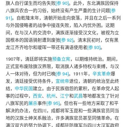
旗人自行谋生而均告失败
[参 90]
。此外，东北满族因保持
八旗兵农合一的习俗，始终没有产生严重的生计问题
[参
91]
。自乾隆末年，清朝开始走向衰落，并且在之后一系列
与外国侵略者的战争中接连失败，陷入内忧外困。这期
间，在与汉人的交流中，满族逐渐接受汉文化，被视为立
国根本的国语骑射遭到废弛
[参 92]
。清末民初时，仅有黑
龙江齐齐哈尔和瑷珲一带还有满语使用者
[参 93]
。
1907年，清廷即将实施
预备立宪
，以期维持统治。期间，
正式宣布废除旗汉界限，取消旗人诸多特权与束缚，与汉
人一体对待，但为时已晚
[参 94]
。1911年，
辛亥革命
爆
发，清廷接受优待条件，
宣统帝
退位，清朝的统治至此终
结，
中华民国
建立。由于民族宿怨的累积，在革命党人起
事的过程中，
西安
、
杭州
、
江宁
和
武昌
等地都发生了针对
八旗军民的
屠杀
事件
[参 95]
。但也有一些地方采取了和平
解决的办法，在四川，成都将军玉崑和一些满族官员同当
地的汉族士绅关系融洽，许多满族官员甚至同情革命。在
满汉双方的努力协调下，成都驻防旗军与四川大汉军政府