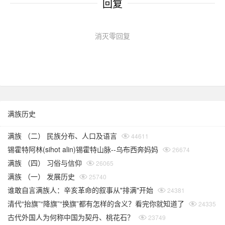
回复
消灭零回复
满族历史
满族 （二） 民族分布、人口及语言
44611
锡霍特阿林(sihot alin)锡霍特山脉--乌布西奔妈妈
26674
满族 （四） 习俗与信仰
26065
满族 （一） 发展历史
25740
谁敢自言满族人：辛亥革命的叙事从"排满"开始
24381
清代“抬旗”“降旗”“换旗”都有怎样的含义？看完你就知道了
24335
古代外国人为何称中国为契丹、桃花石？
23749