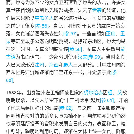
而，也有为数不少的女真卫所遭到了也先的攻击，许多女
真世袭首领因遭到也先所部劫掠，失去了
世袭
的凭证，他
们后来只能以
中书舍人
的名义进行朝贡，可获得的赏赐比
之前少了很多
[参 56]
。自此，明朝对于女真的威信开始衰
落，女真诸部逐渐失去控制
[参 57]
。一些首领如
董山
、
王
杲
等甚至敢于公然向明朝挑战，劫掠辽东地区。也大约是
在这一时期，女真文彻底失传
[参 58]
，女真人主要改用
蒙
古语
为书面语言，一少部分则使用
汉文
[参 59]
。当时女真
人已大致形成
建州
、
海西
和
野人
三大部分。其中建州同海
西从牡丹江流域逐渐南迁至辽东一带，并定居于此
[参
60]
。
1583年，出身建州左卫指挥使世家的
努尔哈赤
因
祖
、
父
被
明朝误杀，以先人所留下的“十三副遗甲”起兵
[参 61]
，开始
了他之后建国称汗的道路
[参 62]
。与之前一味臣服或选择
同明朝直接对抗的诸多女真领袖不同，努尔哈赤起初仍然
依靠明廷所授予的官职来发展自己的实力，表面称臣，暗
中称雄，聪明地利用时局，逐渐在大体上统一女真、降服