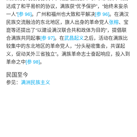
达成了和平易帜的协议，满族获“优予保护”，“始终未妄杀
一人”
[参 96]
。广州和福州也大致和平解决
[参 96]
。在满汉
民族交流融洽的东北地区，旗人出身的革命党人
张榕
、宝
崑等还提出了“以建设满汉联合共和政体为目的”，提倡联
合满族共同起事
[参 97]
。在
武昌起义
之后，活动在满族比
较集中的东北地区的革命党人，“分头秘密集会，共谋起
义，促动关外三省独立”。满族革命志士奋起响应，投入到
革命之中
[参 98]
。
民国至今
参见：
满洲民族主义