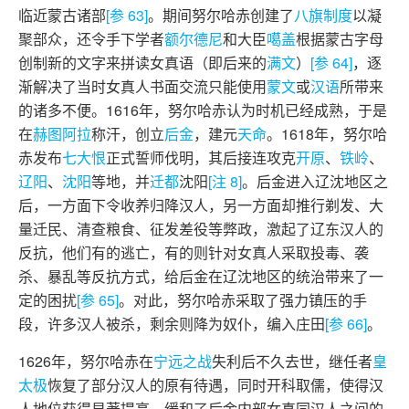
临近蒙古诸部
[参 63]
。期间努尔哈赤创建了
八旗制度
以凝
聚部众，还令手下学者
额尔德尼
和大臣
噶盖
根据蒙古字母
创制新的文字来拼读女真语（即后来的
满文
）
[参 64]
，逐
渐解决了当时女真人书面交流只能使用
蒙文
或
汉语
所带来
的诸多不便。1616年，努尔哈赤认为时机已经成熟，于是
在
赫图阿拉
称汗，创立
后金
，建元
天命
。1618年，努尔哈
赤发布
七大恨
正式誓师伐明，其后接连攻克
开原
、
铁岭
、
辽阳
、
沈阳
等地，并
迁都
沈阳
[注 8]
。后金进入辽沈地区之
后，一方面下令收养归降汉人，另一方面却推行剃发、大
量迁民、清查粮食、征发差役等弊政，激起了辽东汉人的
反抗，他们有的逃亡，有的则针对女真人采取投毒、袭
杀、暴乱等反抗方式，给后金在辽沈地区的统治带来了一
定的困扰
[参 65]
。对此，努尔哈赤采取了强力镇压的手
段，许多汉人被杀，剩余则降为奴仆，编入庄田
[参 66]
。
1626年，努尔哈赤在
宁远之战
失利后不久去世，继任者
皇
太极
恢复了部分汉人的原有待遇，同时开科取儒，使得汉
人地位获得显著提高，缓和了后金内部女真同汉人之间的