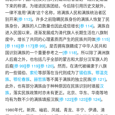
下来的称谓，为增进民族团结，今后除引用历史文献外，
一律不准用“满清”这个名称，将满族人民和满族统治者区
别开来
[参 113]
。许多之前隐瞒民族身份的满族人恢复了民
族身份，满族的人口数量也因此成倍增长
[参 114]
。满族自
进入民国以来，逐渐发展成为清代旗人长期生活在八旗制
度中，增长了共同的心理素质而产生的民族共同体
[参 115]
[参 116]
[参 117]
[参 99]
，是否拥有旗籍成了中华人民共和
国识别满族的一个重要参考之一
[参 118]
，所以除了满洲旗
人后裔之外，也包括几乎全部的蒙古和大部分汉军旗人的
后裔
[参 99]
[参 119]
[参 120]
。然而，在清代被编隶于八旗
的一些锡伯、
索伦
等部落在当代则成为了
锡伯族
、
鄂温克
族
、
鄂伦春族
、
赫哲族
等不属于满族的独立民族
[参 121]
。
此外，也有部分满族由于种种原因在民族识别时填报
汉
族
，落实民族政策时亦未有更正。北京、华东、华南等地
均有为数不少的满族填报汉族
[参 122]
[参 123]
[参 124]
。
1980年代，新宾、岫岩、凤城、青龙、丰宁、伊通、清