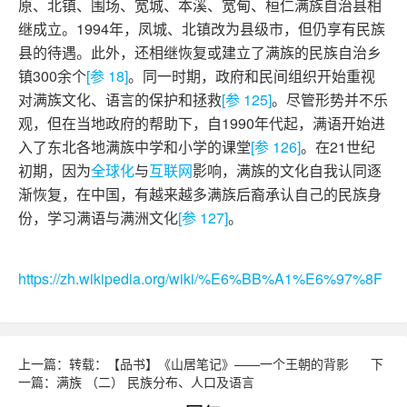
原、北镇、围场、宽城、本溪、宽甸、桓仁满族自治县相
继成立。1994年，凤城、北镇改为县级市，但仍享有民族
县的待遇。此外，还相继恢复或建立了满族的民族自治乡
镇300余个
[参 18]
。同一时期，政府和民间组织开始重视
对满族文化、语言的保护和拯救
[参 125]
。尽管形势并不乐
观，但在当地政府的帮助下，自1990年代起，满语开始进
入了东北各地满族中学和小学的课堂
[参 126]
。在21世纪
初期，因为
全球化
与
互联网
影响，满族的文化自我认同逐
渐恢复，在中国，有越来越多满族后裔承认自己的民族身
份，学习满语与满洲文化
[参 127]
。
https://zh.wikipedia.org/wiki/%E6%BB%A1%E6%97%8F
上一篇：转载：【品书】《山居笔记》 ——一个王朝的背影
下
一篇：满族 （二） 民族分布、人口及语言