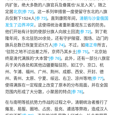
内扩张，绝大多数的八旗官兵及眷属也“从龙入关”，随之
定居
北京
[参 72]
。这一系列举措曾一度使留守东北的八旗
兵仅剩下1524人
[参 73]
。直到康熙年间，
清朝与沙皇俄国
发生了边界冲突
，这使得统治者重新重视东三省的防务。
他们开始有计划的使部分旗人向故土回流
[参 72]
。到了乾
隆年间，东北驻防20余处，还有守护陵寝、围场、边门的
旗兵总数已恢复至近5万人
[参 74]
。不过，如
雍正帝
所言，
“驻防之地不过出差之所，京师乃其乡土
[参 75]
。” 北京始
终是清代满族的“大本营”
[参 76]
。此外，还有一部分八旗官
兵于关内各处和其他边疆要隘驻防，如江宁、京口、杭
州、乍浦、福州、广州、荆州、成都、西安、开封、德
州、青州、太原、宁夏、绥远、右卫、凉州等地
[参 77]
。
使得满族在一定程度上改变了原本的分布局面，并在全国
范围内形成了大分散，小聚居的特点
[参 78]
。
在与南明等抵抗势力作战的过程之中，清朝统治者推行了
薙发、易服、圈地、占房、投充、逋逃等弊政，造成汉人