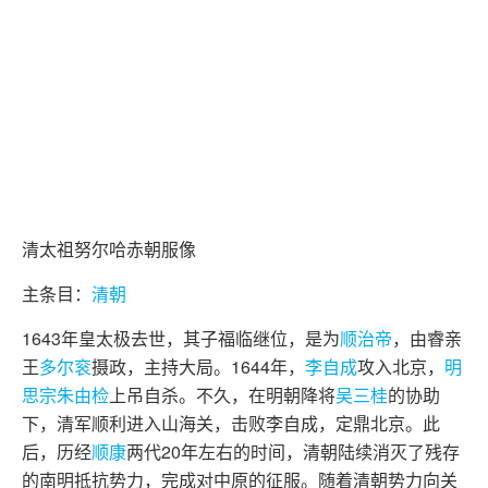
清太祖努尔哈赤朝服像
主条目：
清朝
1643年皇太极去世，其子福临继位，是为
顺治帝
，由睿亲
王
多尔衮
摄政，主持大局。1644年，
李自成
攻入北京，
明
思宗朱由检
上吊自杀。不久，在明朝降将
吴三桂
的协助
下，清军顺利进入山海关，击败李自成，定鼎北京。此
后，历经
顺
康
两代20年左右的时间，清朝陆续消灭了残存
的南明抵抗势力，完成对中原的征服。随着清朝势力向关