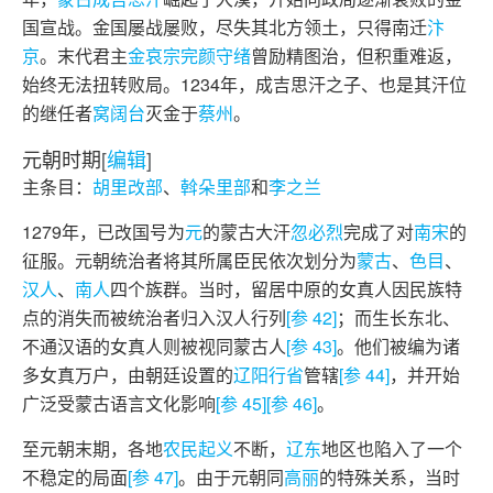
国宣战。金国屡战屡败，尽失其北方领土，只得南迁
汴
京
。末代君主
金哀宗完颜守绪
曾励精图治，但积重难返，
始终无法扭转败局。1234年，成吉思汗之子、也是其汗位
的继任者
窝阔台
灭金于
蔡州
。
元朝时期
[
编辑
]
主条目：
胡里改部
、
斡朵里部
和
李之兰
1279年，已改国号为
元
的蒙古大汗
忽必烈
完成了对
南宋
的
征服。元朝统治者将其所属臣民依次划分为
蒙古
、
色目
、
汉人
、
南人
四个族群。当时，留居中原的女真人因民族特
点的消失而被统治者归入汉人行列
[参 42]
；而生长东北、
不通汉语的女真人则被视同蒙古人
[参 43]
。他们被编为诸
多女真万户，由朝廷设置的
辽阳行省
管辖
[参 44]
，并开始
广泛受蒙古语言文化影响
[参 45]
[参 46]
。
至元朝末期，各地
农民起义
不断，
辽东
地区也陷入了一个
不稳定的局面
[参 47]
。由于元朝同
高丽
的特殊关系，当时