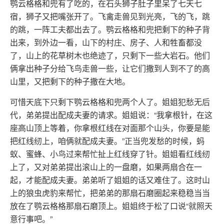
鹗云格格和兜有了吃的，在石头狮子肚子里呆了七天七
宿，狮子又把嘴张开了。飞禽走兽见到光亮，飞的飞，跳
的跳，一阵工夫都出去了。鹗云格格和兜把剩下的种子背
出来，到外边一看，山下的村庄、房子、人和牲畜都没
了，山上的花草树木也绝迹了，只剩下一些大岩石。他们
俩拿出种子分给飞鸟走兽一些，让它们撒到人到不了的高
山里，又把剩下的种子撒在大地。
可惜天底下只剩下鹗云格格和兜两个人了。姐姐犯愁无后
代，弟弟提出配成夫妻的请求。姐姐说：“我拿根针，在这
座高山顶上等着，你拿根红线在对面那个山头，你要是能
把红线纫上，咱俩就配成夫妻。”正当兜发愁的时候，蚂
蚁、蜜蜂、小鸟过来帮忙扯上红线穿了针。姐姐看红线纫
上了，又对弟弟提出滚山上的一盘磨，如果两扇合在一
起，才能配成夫妻。弟弟听了姐姐的话又难住了。这时山
上的狼虫虎豹来帮忙，把弟弟的那扇石磨圈起来稳稳当当
放在了鹗云格格那扇石磨顶上。姐姐终于松了口说“就照天
意行事吧。”