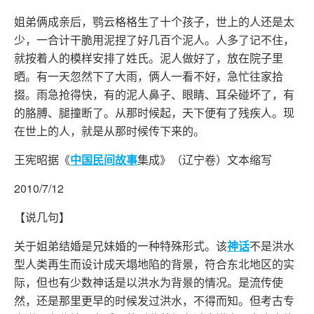
姐弟俩成亲后，鹗云格格生了十个孩子，世上的人还是太
少，一合计干脆用泥捏了好几百个泥人。人多了记不住，
就按着人的模样安排了姓氏。泥人做好了，放在院子里
晒。有一天忽然下了大雨，俩人一看不好，急忙往家拾
掇。雨急抢得快，有的泥人鼻子、眼睛、耳朵碰坏了，有
的胳膊、腿撞断了。从那时候起，天下便有了残疾人。现
在世上的人，就是从那时候传下来的。
王宪昭据《
中国
民间
故事
集成》（辽宁卷）文本缩写
2010/7/12
【说几句】
关于姐弟结婚是兄妹婚的一种特殊形式。该
神话
不是洪水
型人类再生而设计成天塌地陷的背景，符合东北地区的实
际，但也有少数神话是以洪水为背景的情况。是流传使
然，还是那里更早的时候发过洪水，不得而知。但考古专