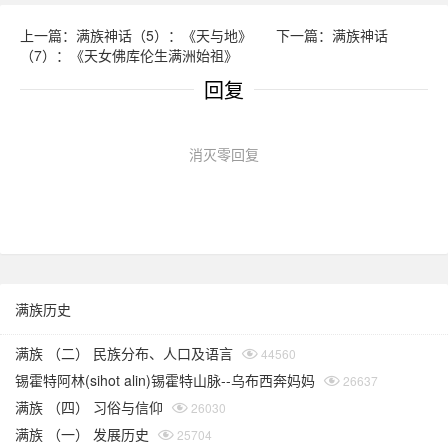
上一篇：满族神话（5）：《天与地》
下一篇：满族神话
（7）：《天女佛库伦生满洲始祖》
回复
消灭零回复
满族历史
满族 （二） 民族分布、人口及语言
44560
锡霍特阿林(sihot alin)锡霍特山脉--乌布西奔妈妈
26637
满族 （四） 习俗与信仰
26030
满族 （一） 发展历史
25704