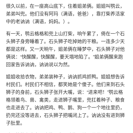
很久以前，在一座高山底下，住着姐弟俩。姐姐叫鹗云，
弟弟叫兜。他们没有阿玛（满语，爸爸），靠打柴养活家
中的老讷讷（满语，妈妈。）。
有一天，鹗云格格和兜上山打柴，响午累了，倚在一个石
头狮子身旁睡着了。石头狮子吃掉她的干粮。一连多少天
都是这样。又一天晌午，姐弟俩在睡梦中，石头狮子对他
俩说：“快醒醒，快醒醒，要天塌地陷了。”姐弟俩醒来跑
回家告诉讷讷，讷讷说以为然。
姐姐收拾衣物，弟弟装种子，讷讷抓鸡抓鸭。姐姐想告诉
村民们。村民们不相信，都笑她是个傻子。他们来到石头
狮子的身前，石头狮子张开大嘴，说：“进来吧！”鹗云格
格领着鸟、兽、禽类，走进狮子嘴里，兜扛着种子、粮食
也走进去了。讷讷把鸡、鸭、鹅、狗一个一个地往里扔，
扔完还没等进去，石头狮子把嘴闭上了。讷讷没有进到狮
子肚里。