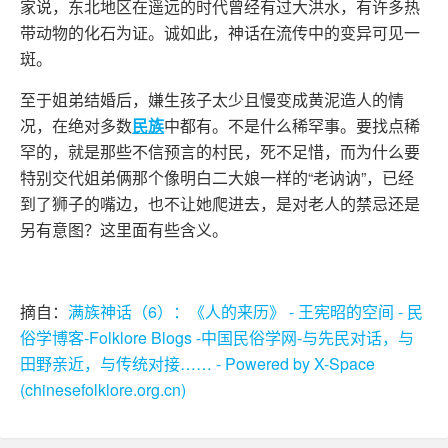
家说，东北地区在遥远的时代曾经有过大洪水，有许多热
带动物的化石为证。诚如此，神话在流传中的变异可见一
斑。
至于姐弟结婚后，嫌生孩子太少且慢变成黄泥造人的情
况，在绝对多数
民族
中都有。不是什么稀罕事。要找点稀
罕的，就是那些不信预言的村民，死不足惜，而为什么要
特别交代姐弟俩那个像明白二大娘一样的“老讷讷”，已经
到了狮子的嘴边，也不让她爬进去，是对老人的禁忌还是
另有意图？这里面有些含义。
摘自：
满族神话（6）：《人的来历》 - 王宪昭的空间 - 民
俗学博客-Folklore Blogs -中国民俗学网-与先民对话，与
田野亲近，与传统对接…… - Powered by X-Space
(chinesefolklore.org.cn)