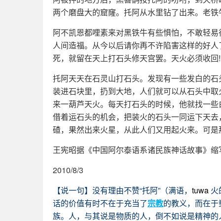
两个磨盘大的窟窿。托阿从水里钻了出来。老铁
阿不凯恩都哩素来对黑铁牛有些惧怕，不敢轻易
人间造福。从今以后请你再不许陷害这样的好人了
死，就留在天上打石头修天宫罢。天火必须收回!
托阿天天在石灵山打石头。发现有一些发白的石
装进石块里，扔到大地，人们就可以从石头中取
来一葫芦天火。每天打石头的时候，他就找一些
借着运石头的机会，把装火的石头一同运下天去
碴，果然出来火星，从此人们又用起火来。可是
王宪昭据《中国阿尔泰语系诸民族神话故事》缩
2010/8/3
【说一句】没有理由不赞“托阿”（满语，
tuwa
火
话的价值有时不在于充当了
宗教
的教义，而在于
族。人，与其说是物质的人，倒不如说是精神的