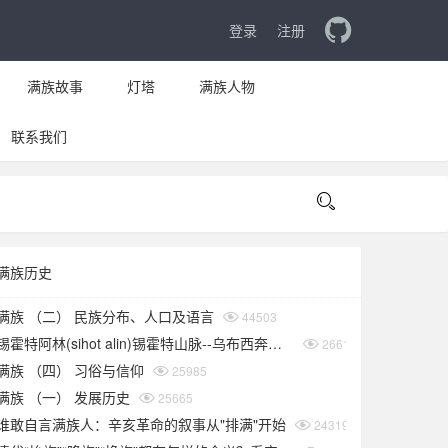
登录
注册
满族故事
灯塔
满族人物
联系我们

满族历史
满族 （二） 民族分布、人口及语言
44503
锡霍特阿林(sihot alin)锡霍特山脉--乌布西奔妈妈
26619
满族 （四） 习俗与信仰
25985
满族 （一） 发展历史
25665
谁敢自言满族人：辛亥革命的叙事从"排满"开始
24319