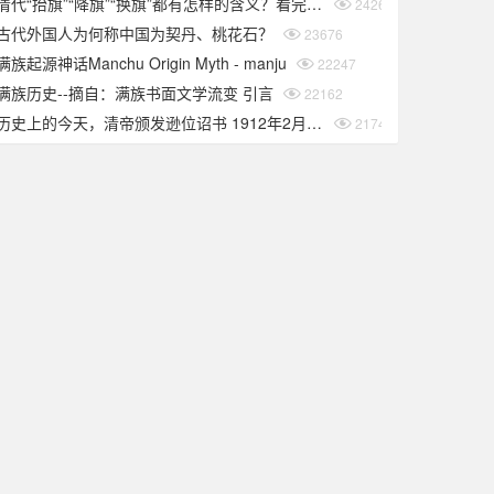
清代“抬旗”“降旗”“换旗”都有怎样的含义？看完你就知道了
24266
古代外国人为何称中国为契丹、桃花石？
23676
满族起源神话Manchu Origin Myth - manju
22247
满族历史--摘自：满族书面文学流变 引言
22162
历史上的今天，清帝颁发逊位诏书 1912年2月12日
21745