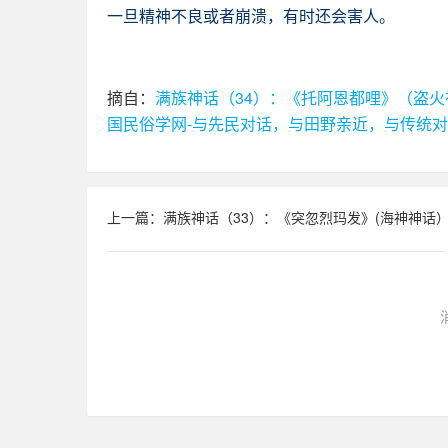
一旦精神不良或者崩溃，有时还会害人。
摘自：
满族神话（34）：《托阿恩都哩》（盗火神话） -
国民俗学网-与先民对话，与田野亲近，与传统对接…… - Power
上一篇：满族神话（33）：《突忽烈玛发》(海神神话