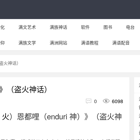
文化
满文艺术
满族神话
软件
图书
电台
信仰
满族文学
满洲网站
满语教程
满语配音
盗火神话）
哩》（盗火神话）


0
6098
a 火
）恩都哩（enduri 神）》（盗火神