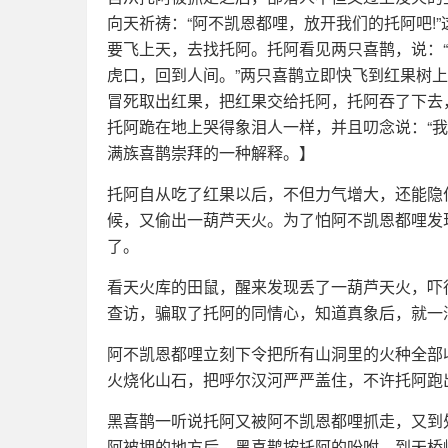
向天祈祷：“阿不凯恩都哩，放开我们的托阿吧!
要飞上天，去找托阿。托阿看见两只喜鹊，说：
虎口，回到人间。”两只喜鹊立即快飞到红果树
冒死取出红果，把红果交给托阿，托阿吞了下去
托阿跪在地上哭得象泪人一样，并且叨念说：“
满族喜鹊崇拜的一种解释。】
托阿自从吃了红果以后，不但力气增大，还能隐
候，又偷出一葫芦天火。为了怕阿不凯恩都哩发
了。
看天火库的田鼠，醒来发现丢了一葫芦天火，吓
查访，骗取了托阿的同情心，知道真象后，就一
阿不凯恩都哩立刻下令把所有山洞里的火种全部
火烧化山石，把呼尔汉河严严盖住，不许托阿跑
黑喜鹊一听说托阿又被阿不凯恩都哩抓走，又到
阿被押的地方后，黑喜鹊按托阿的吩咐，到天桥