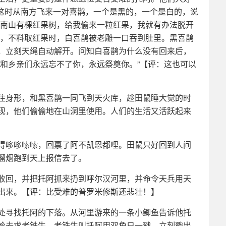
”这时从南方飞来一对喜鹊，一个是黑的，一个是白的，说
“南山有棵红果树，给我偷来一粒红果，我就有办法脱开
上，不料取红果时，白喜鹊被老雕一口吞到肚里。黑喜鹊
，立刻天绳自动解开。问知白喜鹊为什么没有回来后，
我和乡亲们永远忘不了你，永远祭奠你。”【评：这也可以
住身形，和黑喜鹊一同飞到天火库，趁田鼠睡大觉的时
现，他们偷偷地在山洞里使用。人们的生活又活跃起来
得哆哆嗦嗦，回禀了阿不凯恩都哩。田鼠只好回到人间
溜烟跑到天上报信去了。
收回，并把托阿抓来扔到呼尔汉河里，并命令天兵用天
出来。【评：比受难的普罗米修斯还悲壮！】
处寻找托阿的下落。从河里游来的一条小鲫鱼告诉他托
岭去求老铁牛。老铁牛叫托阿用双角只一戳，立刻戳出