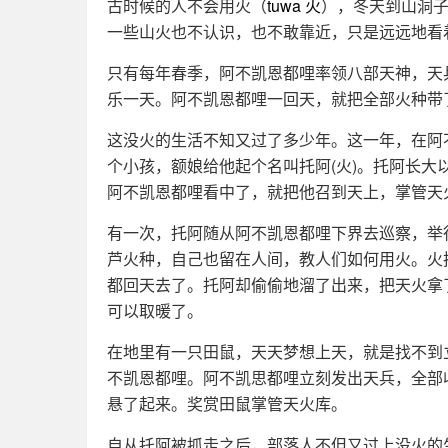
古时候的人不会用火（
tuwa 火
），冬天到山洞
一些山火也不认识，也不敢靠近，只是远远地看
只有每年春季，阿不凯恩都哩率领八部天神，天
乐一天。阿不凯恩都哩一回天，就把全部火种带
这没火的生活不知又过了多少年。这一年，在阿
个小孩，额娘给他起个名叫托阿(火)。托阿长
阿不凯恩都哩看中了，就把他召到天上，掌管天
有一次，托阿随从阿不凯恩都哩下界去巡察，举
芦火种，自己也留在人间，教人们如何用火。火
都回天去了。托阿却偷偷地溜了出来，把天火拿
可以取暖了。
在地里有一只田鼠，天天梦想上天，就是找不到
不凯恩都哩。阿不凯思都哩立刻发出天兵，全部
悬了起来。奖赏田鼠掌管天火库。
自从托阿被抓走之后，部落人不但又过上没火的