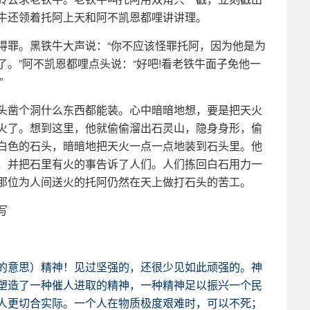
牛还领着托阿上天和阿不凯恩都哩讲讲理。
得罪。黑铁牛大声说：“你不应该怪罪托阿，因为他是为
。”阿不凯恩都哩点头说：“好吧!看老铁牛面子免他一
”
头凿个洞什么东西都能装。心中暗暗地想，要是把天火
火了。想到这里，他就偷偷溜出石灵山，隐身身形，偷
白色的石头，暗暗地把天火一点一点地装到石头里。他
，并把石里有火的事告诉了人们。人们拣回白石用力一
那位为人间送火的托阿仍然在天上做打石头的苦工。
写
的意思）精神！见过坚强的，还很少见如此顽强的。神
塑造了一种催人进取的精神，一种精神足以振兴一个民
人更切合实际。一个人在物质极度艰难时，可以不死；