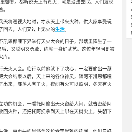
子里御寒。都听说天上有真火，就是没法去取。人们发现
着。
兵天将巡视大地时，才从天上带来火种，供大家享受玩
了回去，人们又过上无火的
生活
。
不凯恩都哩下界举行天火大会的日子，部落里降生了一
大以后，又聪明又勇敢，练就一身好武艺。这位年轻阿哥被
火库。
行天火大会。临行以前他就下了决心，一定要偷出一葫
把大会结束以后，天上来的各位神灵，随阿不凯恩都哩
了出来，部落人有了火，夜间有火可以照明，冬天有火
立功的机会，一看托阿偷出天火留给人间，就告密给阿
收回火种，还把托阿捉拿到天上绑在天树尖上，头朝下
生活，更重要的是怀念这位受苦受难的托阿。他们只好