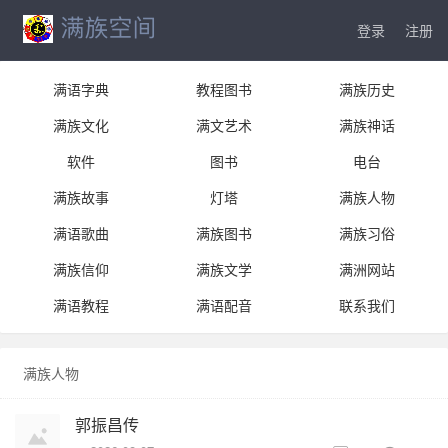
登录
注册
满语字典
教程图书
满族历史
满族文化
满文艺术
满族神话
软件
图书
电台
满族故事
灯塔
满族人物
满语歌曲
满族图书
满族习俗
满族信仰
满族文学
满洲网站
满语教程
满语配音
联系我们
满族人物
郭振昌传