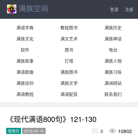
登录
注册
满语字典
教程图书
满族历史
满族文化
满文艺术
满族神话
软件
图书
电台
满族故事
灯塔
满族人物
满语歌曲
满族图书
满族习俗
满族信仰
满族文学
满洲网站
满语教程
满语配音
联系我们
《现代满语800句》121-130


0
10802
管理员
2019-03-16