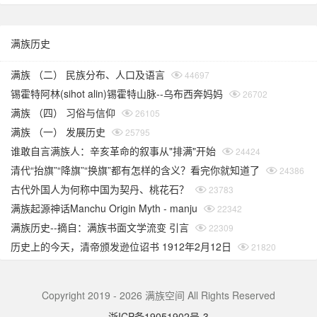
满族历史
满族 （二） 民族分布、人口及语言
44697
锡霍特阿林(sihot alin)锡霍特山脉--乌布西奔妈妈
26702
满族 （四） 习俗与信仰
26105
满族 （一） 发展历史
25795
谁敢自言满族人：辛亥革命的叙事从"排满"开始
24424
清代“抬旗”“降旗”“换旗”都有怎样的含义？看完你就知道了
24386
古代外国人为何称中国为契丹、桃花石？
23783
满族起源神话Manchu Origin Myth - manju
22342
满族历史--摘自：满族书面文学流变 引言
22309
历史上的今天，清帝颁发逊位诏书 1912年2月12日
21820
Copyright 2019 - 2026 满族空间 All Rights Reserved
浙ICP备19051902号-3