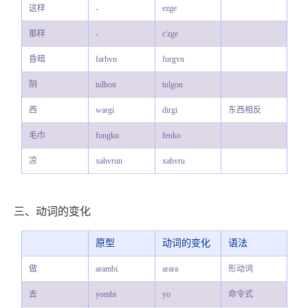
这样
-
ezge
那样
-
c'zge
昏暗
farhvn
furgvn
阴
tulhon
tulgon
西
wargi
dirgi
东西相反
毛巾
fungku
fenko
凉
xahvrun
xahvru
三、动词的变化
原型
动词的变化
语法
做
arambi
arara
形动词
去
yombi
yo
命令式