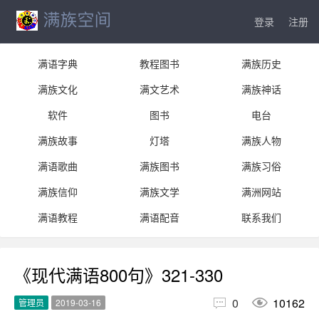
登录
注册
满语字典
教程图书
满族历史
满族文化
满文艺术
满族神话
软件
图书
电台
满族故事
灯塔
满族人物
满语歌曲
满族图书
满族习俗
满族信仰
满族文学
满洲网站
满语教程
满语配音
联系我们
《现代满语800句》321-330


0
10162
管理员
2019-03-16