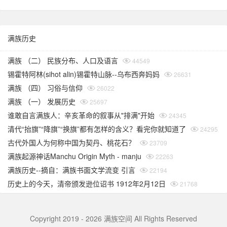
满族历史
满族 （二） 民族分布、人口及语言
44549
锡霍特阿林(sihot alin)锡霍特山脉--乌布西奔妈妈
26631
满族 （四） 习俗与信仰
26022
满族 （一） 发展历史
25697
谁敢自言满族人：辛亥革命的叙事从"排满"开始
24345
清代“抬旗”“降旗”“换旗”都有怎样的含义？看完你就知道了
24295
古代外国人为何称中国为契丹、桃花石？
23709
满族起源神话Manchu Origin Myth - manju
22263
满族历史--摘自：满族书面文学流变 引言
22194
历史上的今天，清帝颁发逊位诏书 1912年2月12日
21768
Copyright 2019 - 2026 满族空间 All Rights Reserved