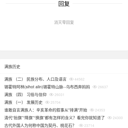
回复
消灭零回复
满族历史
满族 （二） 民族分布、人口及语言
44562
锡霍特阿林(sihot alin)锡霍特山脉--乌布西奔妈妈
26637
满族 （四） 习俗与信仰
26031
满族 （一） 发展历史
25704
谁敢自言满族人：辛亥革命的叙事从"排满"开始
24353
清代“抬旗”“降旗”“换旗”都有怎样的含义？看完你就知道了
24300
古代外国人为何称中国为契丹、桃花石？
23714