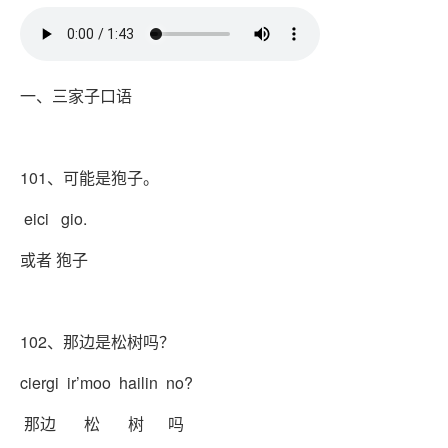
一、三家子口语
101、可能是狍子。
eici gio.
或者 狍子
102、那边是松树吗？
ciergi ir’moo hailin no?
那边 松 树 吗