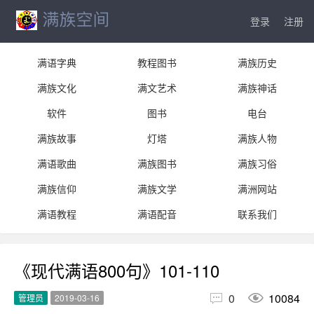
登录
注册
满语字典
教程图书
满族历史
满族文化
满文艺术
满族神话
软件
图书
电台
满族故事
灯塔
满族人物
满语歌曲
满族图书
满族习俗
满族信仰
满族文学
满洲网站
满语教程
满语配音
联系我们
《现代满语800句》101-110


0
10084
管理员
2019-03-16