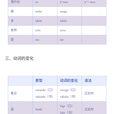
落叶松
isi
ir’moo
ir’+ moo
狼
niohe
niugu
多
labdu
lobdo
老师
sefu
sevu
是
inu
ine
三、动词的变化
原型
动词的变化
语法
savumbi（口）
savuga（口）
看见
过去时
sabumbi（书）
sabuha（书）
bige（口）
是
bimbi
过去时
bihe（书）