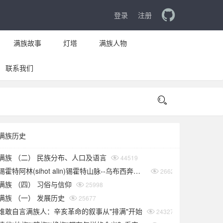
登录
注册
满族故事
灯塔
满族人物
联系我们

满族历史
满族 （二） 民族分布、人口及语言
44519
锡霍特阿林(sihot alin)锡霍特山脉--乌布西奔妈妈
26621
满族 （四） 习俗与信仰
25998
满族 （一） 发展历史
25677
谁敢自言满族人：辛亥革命的叙事从"排满"开始
24327