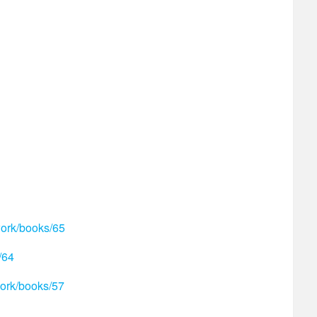
ork/books/65
/64
ork/books/57