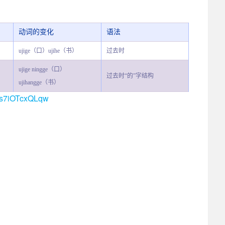
动词的变化
语法
ujige（口）ujihe（书）
过去时
ujige ningge（口）
过去时“的”字结构
ujihangge（书）
rYs7iOTcxQLqw