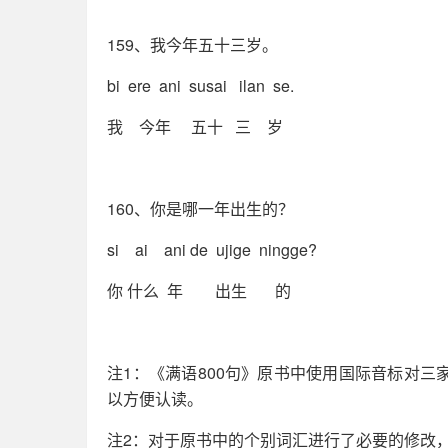
159、我今年五十三岁。
bi ere ani susai ilan se.
我 今年 五十 三 岁
160、你是哪一年出生的？
si ai ani de ujige ningge?
你 什么 年 出生 的
注1：《满语800句》原书中使用国际音标对
以方便认读。
注2：对于原书中的个别词汇进行了必要的修改