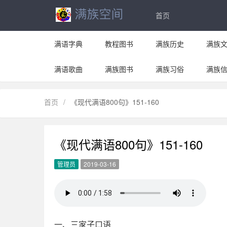
首页
满语字典
教程图书
满族历史
满族
满语歌曲
满族图书
满族习俗
满族
首页
/
《现代满语800句》151-160
《现代满语800句》151-160
管理员
2019-03-16
一、三家子口语