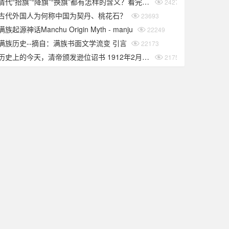
清代“抬旗”“降旗”“换旗”都有怎样的含义？看完你就知道了
24275
古代外国人为何称中国为契丹、桃花石？
23693
满族起源神话Manchu Origin Myth - manju
22249
满族历史--摘自：满族书面文学流变 引言
22173
历史上的今天，清帝颁发逊位诏书 1912年2月12日
21758